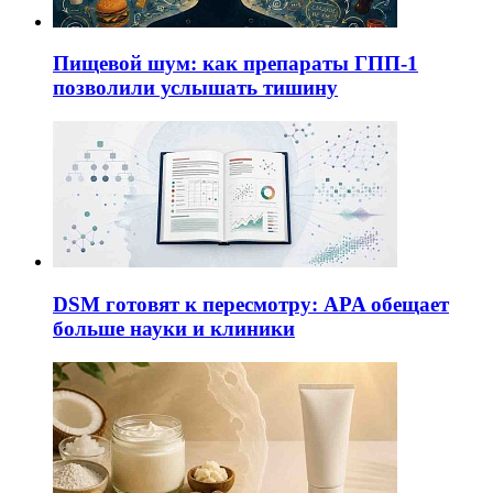
Пищевой шум: как препараты ГПП-1
позволили услышать тишину
DSM готовят к пересмотру: APA обещает
больше науки и клиники