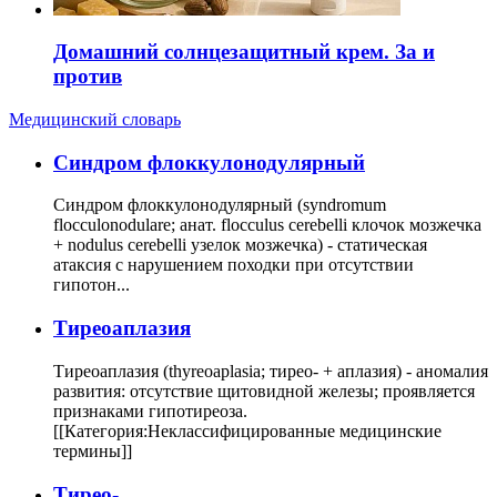
Домашний солнцезащитный крем. За и
против
Медицинский словарь
Cиндром флоккулонодулярный
Синдром флоккулонодулярный (syndromum
flocculonodulare; анат. flocculus cerebelli клочок мозжечка
+ nodulus cerebelli узелок мозжечка) - статическая
атаксия с нарушением походки при отсутствии
гипотон...
Тиреоаплазия
Тиреоаплазия (thyreoaplasia; тирео- + аплазия) - аномалия
развития: отсутствие щитовидной железы; проявляется
признаками гипотиреоза.
[[Категория:Неклассифицированные медицинские
термины]]
Тирео-