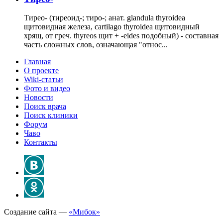
Тирео- (тиреоид-; тиро-; анат. glandula thyroidea
щитовидная железа, cartilago thyroidea щитовидный
хрящ, от греч. thyreos щит + -eides подобный) - составная
часть сложных слов, означающая "относ...
Главная
О проекте
Wiki-статьи
Фото и видео
Новости
Поиск врача
Поиск клиники
Форум
Чаво
Контакты
Создание сайта —
«Мибок»