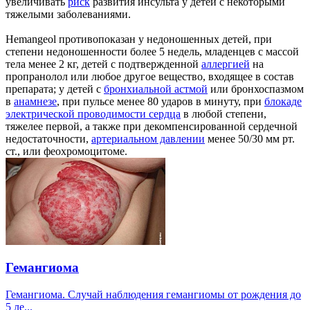
увеличивать
риск
развития инсульта у детей с некоторыми
тяжелыми заболеваниями.
Hemangeol противопоказан у недоношенных детей, при
степени недоношенности более 5 недель, младенцев с массой
тела менее 2 кг, детей с подтвержденной
аллергией
на
пропранолол или любое другое вещество, входящее в состав
препарата; у детей с
бронхиальной астмой
или бронхоспазмом
в
анамнезе
, при пульсе менее 80 ударов в минуту, при
блокаде
электрической проводимости сердца
в любой степени,
тяжелее первой, а также при декомпенсированной сердечной
недостаточности,
артериальном давлении
менее 50/30 мм рт.
ст., или феохромоцитоме.
Гемангиома
Гемангиома. Случай наблюдения гемангиомы от рождения до
5 ле...