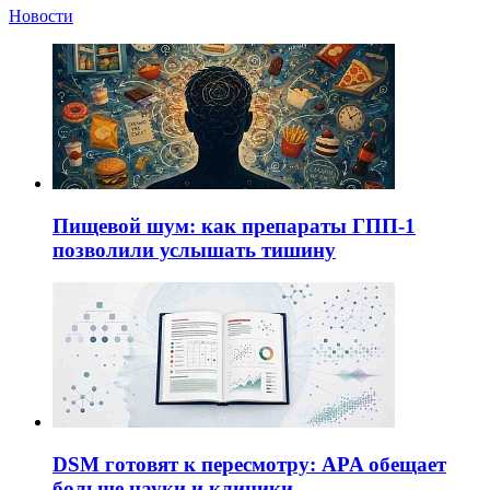
Новости
Пищевой шум: как препараты ГПП-1
позволили услышать тишину
DSM готовят к пересмотру: APA обещает
больше науки и клиники