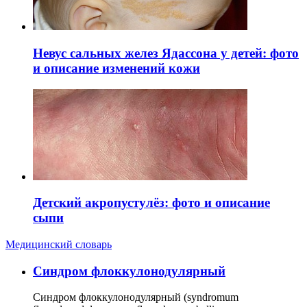
Невус сальных желез Ядассона у детей: фото
и описание изменений кожи
Детский акропустулёз: фото и описание
сыпи
Медицинский словарь
Cиндром флоккулонодулярный
Синдром флоккулонодулярный (syndromum