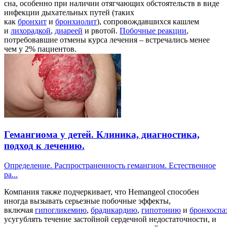
сна, особенно при наличии отягчающих обстоятельств в виде
инфекции дыхательных путей (таких
как
бронхит
и
бронхиолит
), сопровождавшихся кашлем
и
лихорадкой
,
диареей
и рвотой.
Побочные реакции
,
потребовавшие отмены курса лечения – встречались менее
чем у 2% пациентов.
Гемангиома у детей. Клиника, диагностика,
подход к лечению.
Определение. Распространенность гемангиом. Естественное
ра...
Компания также подчеркивает, что Hemangeol способен
иногда вызывать серьезные побочные эффекты,
включая
гипогликемию
,
брадикардию
,
гипотонию
и
бронхоспа
усугублять течение застойной сердечной недостаточности, и