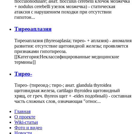
flocculonodulare; анат. flocculus cerebelli клочок мозжечка
+ nodulus cerebelli узелок мозжечка) - статическая
атаксия с нарушением походки при отсутствии
гипотон...
Тиреоаплазия
Тиреоаплазия (thyreoaplasia; тирео- + аплазия) - аномалия
развития: отсутствие щитовидной железы; проявляется
признаками гипотиреоза.
[[Категория:Неклассифицированные медицинские
термины]]
Тирео-
Тирео- (тиреоид-; тиро-; анат. glandula thyroidea
щитовидная железа, cartilago thyroidea щитовидный
хрящ, от греч. thyreos щит + -eides подобный) - составная
часть сложных слов, означающая "относ...
Главная
О проекте
Wiki-статьи
Фото и видео
Новости