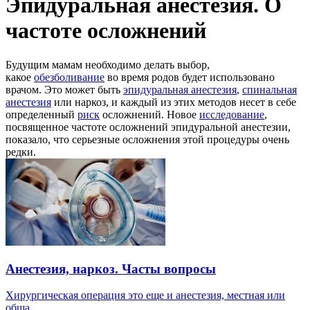
Эпидуральная анестезия. О
частоте осложнений
Будущим мамам необходимо делать выбор,
какое
обезболивание
во время родов будет использовано
врачом. Это может быть
эпидуральная анестезия
,
спинальная
анестезия
или наркоз, и каждый из этих методов несет в себе
определенный
риск
осложнений. Новое
исследование
,
посвященное частоте осложнений эпидуральной анестезии,
показало, что серьезные осложнения этой процедуры очень
редки.
Анестезия, наркоз. Часты вопросы
Хирургическая операция это еще и анестезия, местная или
обща...