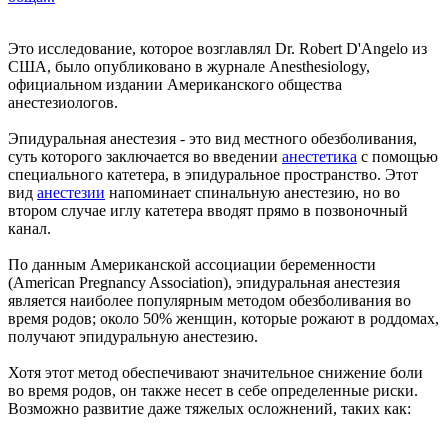
Это исследование, которое возглавлял Dr. Robert D'Angelo из
США, было опубликовано в журнале Anesthesiology,
официальном издании Американского общества
анестезиологов.
Эпидуральная анестезия - это вид местного обезболивания,
суть которого заключается во введении
анестетика
с помощью
специального катетера, в эпидуральное пространство. Этот
вид
анестезии
напоминает спинальную анестезию, но во
втором случае иглу катетера вводят прямо в позвоночный
канал.
По данным Американской ассоциации беременности
(American Pregnancy Association), эпидуральная анестезия
является наиболее популярным методом обезболивания во
время родов; около 50% женщин, которые рожают в роддомах,
получают эпидуральную анестезию.
Хотя этот метод обеспечивают значительное снижение боли
во время родов, он также несет в себе определенные риски.
Возможно развитие даже тяжелых осложнений, таких как: