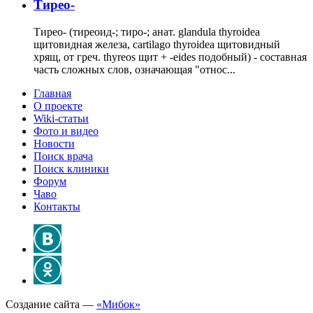
Тирео-
Тирео- (тиреоид-; тиро-; анат. glandula thyroidea
щитовидная железа, cartilago thyroidea щитовидный
хрящ, от греч. thyreos щит + -eides подобный) - составная
часть сложных слов, означающая "относ...
Главная
О проекте
Wiki-статьи
Фото и видео
Новости
Поиск врача
Поиск клиники
Форум
Чаво
Контакты
Создание сайта —
«Мибок»