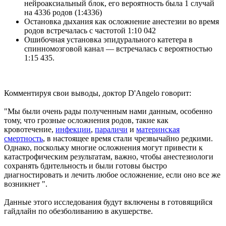
нейроаксиальный блок, его вероятность была 1 случай
на 4336 родов (1:4336)
Остановка дыхания как осложнение анестезии во время
родов встречалась с частотой 1:10 042
Ошибочная установка эпидурального катетера в
спинномозговой канал — встречалась с вероятностью
1:15 435.
Комментируя свои выводы, доктор D'Angelo говорит:
"Мы были очень рады полученным нами данным, особенно
тому, что грозные осложнения родов, такие как
кровотечение,
инфекции
,
параличи
и
материнская
смертность
, в настоящее время стали чрезвычайно редкими.
Однако, поскольку многие осложнения могут привести к
катастрофическим результатам, важно, чтобы анестезиологи
сохранять бдительность и были готовы быстро
диагностировать и лечить любое осложнение, если оно все же
возникнет ".
Данные этого исследования будут включены в готовящийся
гайдлайн по обезболиванию в акушерстве.