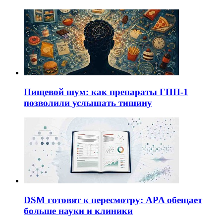
Пищевой шум: как препараты ГПП-1
позволили услышать тишину
DSM готовят к пересмотру: APA обещает
больше науки и клиники