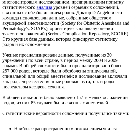
многоцентровым исследованием, предпринявшим попытку
статистического
анализа
уровней серьезных осложнений,
связанных с обезболиванием родов. Доктор D'Angelo и его
команда использовали данные, собранные обществом
акушерской анестезиологии (Society for Obstetric Anesthesia and
Perinatology's, SOAP's), ориентируясь на шкалу оценки
тяжести осложнений (Serious Complication Repository, SCORE).
Это крупная база данных, которая фиксирует статистику
родов и их осложнений.
Ученые проанализировали данные, полученные из 30
учреждений по всей стране, в период между 2004 и 2009
годами. В общей сложности было проанализировано более
257 000 родов, которые были обезболены эпидуральной,
спинальной или общей анестезией; в исследование включали
как роды через естественные родовые пути, так и роды
посредством кесарева сечения.
В общей сложности было выявлено 157 тяжелых осложнений
родов, из них 85 случаев были связаны с анестезией.
Статистические вероятности осложнений получились такими:
Наиболее распространенным осложнением явился