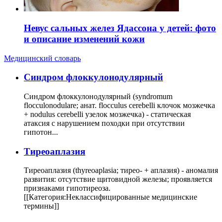
Невус сальных желез Ядассона у детей: фото
и описание изменений кожи
Медицинский словарь
Cиндром флоккулонодулярный
Синдром флоккулонодулярный (syndromum
flocculonodulare; анат. flocculus cerebelli клочок мозжечка
+ nodulus cerebelli узелок мозжечка) - статическая
атаксия с нарушением походки при отсутствии
гипотон...
Тиреоаплазия
Тиреоаплазия (thyreoaplasia; тирео- + аплазия) - аномалия
развития: отсутствие щитовидной железы; проявляется
признаками гипотиреоза.
[[Категория:Неклассифицированные медицинские
термины]]