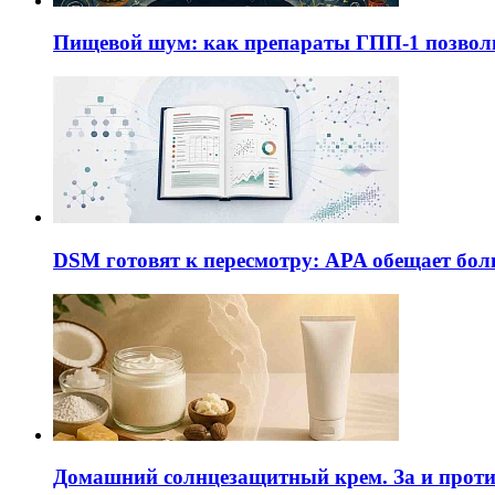
Пищевой шум: как препараты ГПП-1 позво
DSM готовят к пересмотру: APA обещает бол
Домашний солнцезащитный крем. За и прот