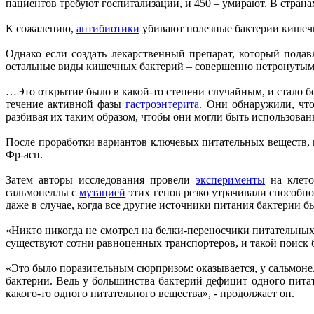
пациентов требуют госпитализации, и 450 – умирают. В стра
К сожалению,
антибиотики
убивают полезные бактерии кишечни
Однако если создать лекарственный препарат, который подав
остальные виды кишечных бактерий – совершенно нетронуты
…Это открытие было в какой-то степени случайным, и стало 
течение активной фазы
гастроэнтерита
. Они обнаружили, чт
разбивая их таким образом, чтобы они могли быть использован
После проработки вариантов ключевых питательных веществ, п
Фр-асп.
Затем авторы исследования провели
эксперименты
на клето
сальмонеллы с
мутацией
этих генов резко утрачивали способно
даже в случае, когда все другие источники питания бактерии 
«Никто никогда не смотрел на белки-переносчики питательных
существуют сотни равноценных транспортеров, и такой поиск б
«Это было поразительным сюрпризом: оказывается, у сальмонел
бактерии. Ведь у большинства бактерий дефицит одного пита
какого-то одного питательного вещества», - продолжает он.