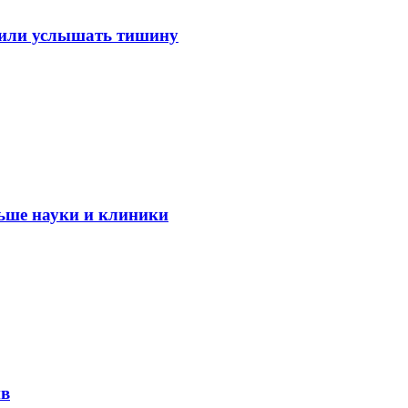
лили услышать тишину
ьше науки и клиники
ив