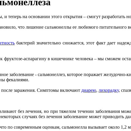
альмонеллеза
, и теперь на основании этого открытия – смогут разработать н
тановило, что лишение сальмонеллы ее любимого питательного ве
нтность
бактерий значительно снижается, этот факт дает надеж
 к фруктозе-аспарагину в кишечнике человека – мы сможем оста
ое заболевание - сальмонеллез, которое поражает желудочно-ки
ены фекалиями.
са после заражения. Симптомы включают
диарею
,
лихорадку
, спа
ивают без лечения, но при тяжелом течении заболевания може
 некоторых случаях без лечения заболевание может приводить да
что по современным оценкам, сальмонелла вызывает около 1,2 