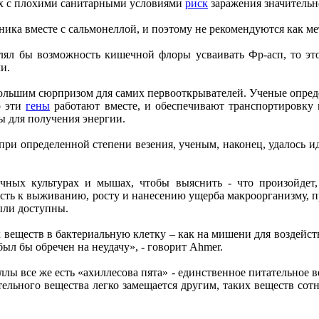
нах с плохими санитарными условиями
риск
заражения значительн
ка вместе с сальмонеллой, и поэтому не рекомендуются как ме
лял бы возможность кишечной флоры усваивать Фр-асп, то это
ми.
большим сюрпризом для самих первооткрывателей. Ученые опред
о эти
гены
работают вместе, и обеспечивают транспортировку 
ы для получения энергии.
ри определенной степени везения, ученым, наконец, удалось и
чных культурах и мышах, чтобы выяснить - что произойдет,
сть к выживанию, росту и нанесению ущерба макроорганизму, пр
были доступны.
 веществ в бактериальную клетку – как на мишени для воздейств
ыл бы обречен на неудачу», - говорит Ahmer.
лы все же есть «ахиллесова пята» - единственное питательное ве
тельного вещества легко замещается другим, таких веществ сот