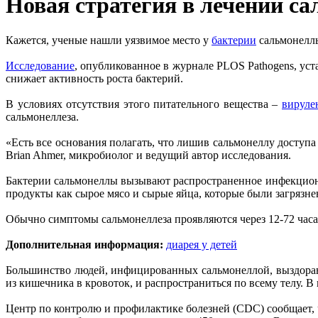
Новая стратегия в лечении с
Кажется, ученые нашли уязвимое место у
бактерии
сальмонеллы
Исследование
, опубликованное в журнале PLOS Pathogens, ус
снижает активность роста бактерий.
В условиях отсутствия этого питательного вещества –
вируле
сальмонеллеза.
«Есть все основания полагать, что лишив сальмонеллу доступа
Brian Ahmer, микробиолог и ведущий автор исследования.
Бактерии сальмонеллы вызывают распространенное инфекционн
продукты как сырое мясо и сырые яйца, которые были загрязн
Обычно симптомы сальмонеллеза проявляются через 12-72 ча
Дополнительная информация:
диарея у детей
Большинство людей, инфицированных сальмонеллой, выздоравл
из кишечника в кровоток, и распространиться по всему телу. В
Центр по контролю и профилактике болезней (CDC) сообщает, 