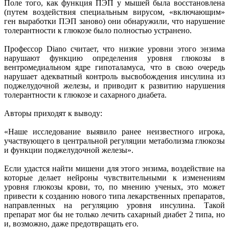
Поле того, как функция ПЭП у мышей была восстановлена
(путем воздействия специальным вирусом, «включающим»
ген выработки ПЭП заново) они обнаружили, что нарушение
толерантности к глюкозе было полностью устранено.
Профессор Diano считает, что низкие уровни этого энзима
нарушают функцию определения уровня глюкозы в
вентромедиальном ядре гипоталамуса, что в свою очередь
нарушает адекватный контроль высвобождения инсулина из
поджелудочной железы, и приводит к развитию нарушения
толерантности к глюкозе и сахарного диабета.
Авторы приходят к выводу:
«Наше исследование выявило ранее неизвестного игрока,
участвующего в центральной регуляции метаболизма глюкозы
и функции поджелудочной железы».
Если удастся найти мишени для этого энзима, воздействие на
которые делает нейроны чувствительными к изменениям
уровня глюкозы крови, то, по мнению ученых, это может
привести к созданию нового типа лекарственных препаратов,
направленных на регуляцию уровня инсулина. Такой
препарат мог бы не только лечить сахарный диабет 2 типа, но
и, возможно, даже предотвращать его.