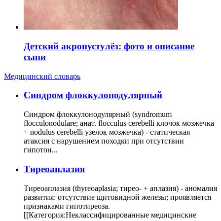
Детский акропустулёз: фото и описание
сыпи
Медицинский словарь
Cиндром флоккулонодулярный
Синдром флоккулонодулярный (syndromum
flocculonodulare; анат. flocculus cerebelli клочок мозжечка
+ nodulus cerebelli узелок мозжечка) - статическая
атаксия с нарушением походки при отсутствии
гипотон...
Тиреоаплазия
Тиреоаплазия (thyreoaplasia; тирео- + аплазия) - аномалия
развития: отсутствие щитовидной железы; проявляется
признаками гипотиреоза.
[[Категория:Неклассифицированные медицинские