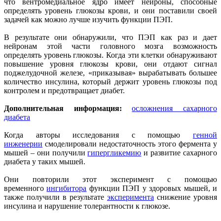
что вентромедиальное ядро имеет нейроны, способные
определять уровень глюкозы крови, и они поставили своей
задачей как можно лучше изучить функции ПЭП.
В результате они обнаружили, что ПЭП как раз и дает
нейронам этой части головного мозга возможность
определять уровень глюкозы. Когда эти клетки обнаруживают
повышение уровня глюкозы крови, они отдают сигнал
поджелудочной железе, «приказывая» вырабатывать большее
количество инсулина, который держит уровень глюкозы под
контролем и предотвращает диабет.
Дополнительная информация:
осложнения сахарного
диабета
Когда авторы исследования с помощью
генной
инженерии
смоделировали недостаточность этого фермента у
мышей – они получили
гипергликемию
и развитие сахарного
диабета у таких мышей.
Они повторили этот эксперимент с помощью
временного
ингибитора
функции ПЭП у здоровых мышей, и
также получили в результате
эксперимента
снижение уровня
инсулина и нарушение толерантности к глюкозе.