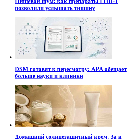
Пищевой шум: как препараты ГПП-1
позволили услышать тишину
DSM готовят к пересмотру: APA обещает
больше науки и клиники
Домашний солнцезащитный крем. За и