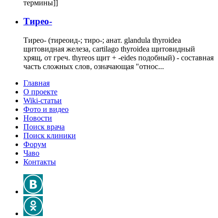
термины]]
Тирео-
Тирео- (тиреоид-; тиро-; анат. glandula thyroidea
щитовидная железа, cartilago thyroidea щитовидный
хрящ, от греч. thyreos щит + -eides подобный) - составная
часть сложных слов, означающая "относ...
Главная
О проекте
Wiki-статьи
Фото и видео
Новости
Поиск врача
Поиск клиники
Форум
Чаво
Контакты