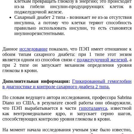
клеткам превращать глюкозу в энергию; это происходит
из-за гибели инсулин-продуцирующих клеток в
поджелудочной железе.
Сахарный диабет 2 типа - возникает не из-за отсутствия
инсулина, а потому что клетки теряют способность
правильно использовать инсулин, то есть становятся
инулинорезистентными.
Данное
исследование
показало, что ПЭП имеет отношение к
обоим типам сахарного диабета: при 1 типе этот энзим
является одним из способов связи с
поджелудочной железой
, а
при 2 типе он запускает механизм определения уровня
глюкозы в крови.
Дополнительная информация:
Гликированный гемоглобин
в диагностике и контроле сахарного диабета 2 типа.
По словам ведущего автора исследования, профессора Sabrina
Diano из США, в результате своей работы они обнаружили,
что ПЭП вырабатывается в части
гипоталамуса
, известной
как вентромедиальное ядро, и запускает серию шагов,
способствующих контролю уровня глюкозы в крови.
На момент начала исследования ученым уже было известно,