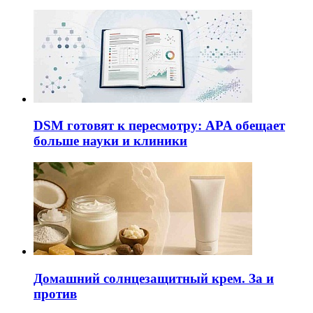
DSM готовят к пересмотру: APA обещает
больше науки и клиники
Домашний солнцезащитный крем. За и
против