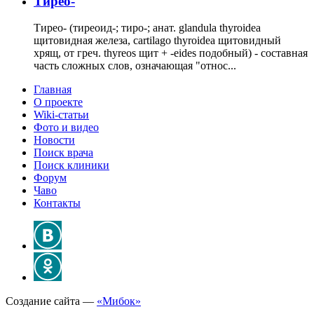
Тирео-
Тирео- (тиреоид-; тиро-; анат. glandula thyroidea
щитовидная железа, cartilago thyroidea щитовидный
хрящ, от греч. thyreos щит + -eides подобный) - составная
часть сложных слов, означающая "относ...
Главная
О проекте
Wiki-статьи
Фото и видео
Новости
Поиск врача
Поиск клиники
Форум
Чаво
Контакты
Создание сайта —
«Мибок»