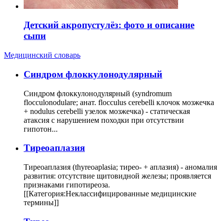
Детский акропустулёз: фото и описание
сыпи
Медицинский словарь
Cиндром флоккулонодулярный
Синдром флоккулонодулярный (syndromum
flocculonodulare; анат. flocculus cerebelli клочок мозжечка
+ nodulus cerebelli узелок мозжечка) - статическая
атаксия с нарушением походки при отсутствии
гипотон...
Тиреоаплазия
Тиреоаплазия (thyreoaplasia; тирео- + аплазия) - аномалия
развития: отсутствие щитовидной железы; проявляется
признаками гипотиреоза.
[[Категория:Неклассифицированные медицинские
термины]]