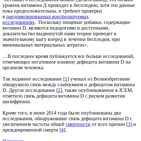
уровень витамина Д приводит к бесплодию, хотя эти данные
пока предположительны, и требуют проверки
в
рандомизированных контролируемых
исследованиях
. Поскольку пищевые добавки, содержащие
витамин D, являются недорогими и доступными,
доказательство выдвинутой нами теории приведет к
значительному шагу вперед в лечении бесплодия, при
минимальных материальных затратах».
…В последнее время публикуется все больше исследований,
отмечающих негативное влияние дефицита витамина D на
организм человека.
Так недавнее исследование [
1
] ученых из Великобритании
обнаружило связь между слабоумием и дефицитом витамина
D. Другое исследование [
2
], также опубликованное в JCEM,
отметило связь дефицита витамина D с риском развития
шизофрении.
Кроме того, в июне 2014 года были опубликованы два
исследования, обнаружившие связь дефицита витамина D с
увеличением частоты общей
смертности
от всех причин [
3
] и
преждевременной смерти [
4
].