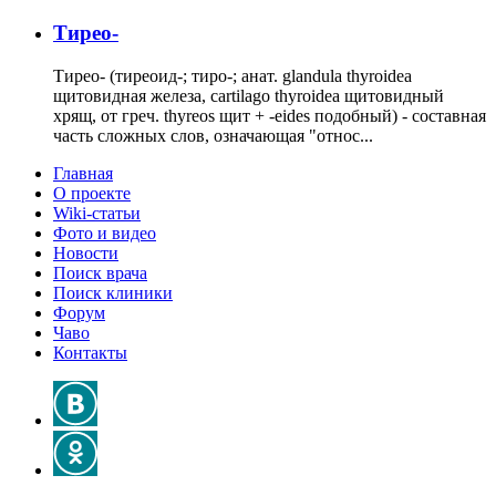
Тирео-
Тирео- (тиреоид-; тиро-; анат. glandula thyroidea
щитовидная железа, cartilago thyroidea щитовидный
хрящ, от греч. thyreos щит + -eides подобный) - составная
часть сложных слов, означающая "относ...
Главная
О проекте
Wiki-статьи
Фото и видео
Новости
Поиск врача
Поиск клиники
Форум
Чаво
Контакты