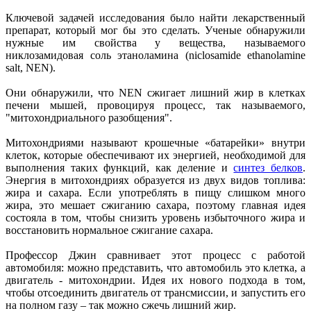
Ключевой задачей исследования было найти лекарственный
препарат, который мог бы это сделать. Ученые обнаружили
нужные им свойства у вещества, называемого
никлозамидовая соль этаноламина (niclosamide ethanolamine
salt, NEN).
Они обнаружили, что NEN сжигает лишний жир в клетках
печени мышей, провоцируя процесс, так называемого,
"митохондриального разобщения".
Митохондриями называют крошечные «батарейки» внутри
клеток, которые обеспечивают их энергией, необходимой для
выполнения таких функций, как деление и
синтез белков
.
Энергия в митохондриях образуется из двух видов топлива:
жира и сахара. Если употреблять в пищу слишком много
жира, это мешает сжиганию сахара, поэтому главная идея
состояла в том, чтобы снизить уровень избыточного жира и
восстановить нормальное сжигание сахара.
Профессор Джин сравнивает этот процесс с работой
автомобиля: можно представить, что автомобиль это клетка, а
двигатель - митохондрии. Идея их нового подхода в том,
чтобы отсоединить двигатель от трансмиссии, и запустить его
на полном газу – так можно сжечь лишний жир.