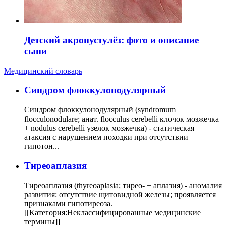
Детский акропустулёз: фото и описание
сыпи
Медицинский словарь
Cиндром флоккулонодулярный
Синдром флоккулонодулярный (syndromum
flocculonodulare; анат. flocculus cerebelli клочок мозжечка
+ nodulus cerebelli узелок мозжечка) - статическая
атаксия с нарушением походки при отсутствии
гипотон...
Тиреоаплазия
Тиреоаплазия (thyreoaplasia; тирео- + аплазия) - аномалия
развития: отсутствие щитовидной железы; проявляется
признаками гипотиреоза.
[[Категория:Неклассифицированные медицинские
термины]]