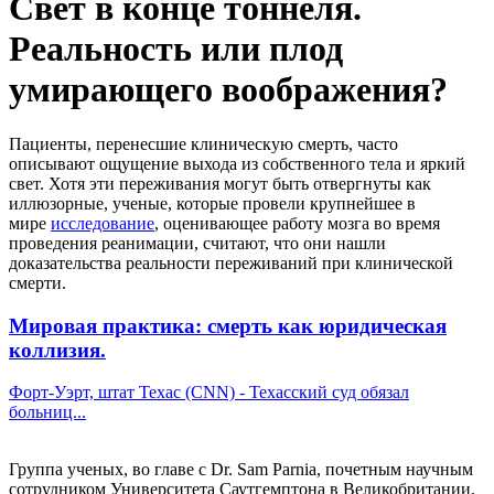
Свет в конце тоннеля.
Реальность или плод
умирающего воображения?
Пациенты, перенесшие клиническую смерть, часто
описывают ощущение выхода из собственного тела и яркий
свет. Хотя эти переживания могут быть отвергнуты как
иллюзорные, ученые, которые провели крупнейшее в
мире
исследование
, оценивающее работу мозга во время
проведения реанимации, считают, что они нашли
доказательства реальности переживаний при клинической
смерти.
Мировая практика: смерть как юридическая
коллизия.
Форт-Уэрт, штат Техас (CNN) - Техасский суд обязал
больниц...
Группа ученых, во главе с Dr. Sam Parnia, почетным научным
сотрудником Университета Саутгемптона в Великобритании,