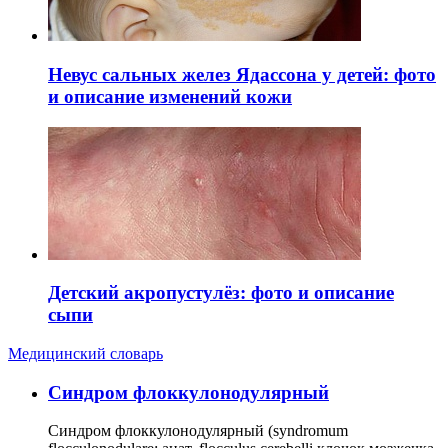
Невус сальных желез Ядассона у детей: фото
и описание изменений кожи
Детский акропустулёз: фото и описание
сыпи
Медицинский словарь
Cиндром флоккулонодулярный
Синдром флоккулонодулярный (syndromum