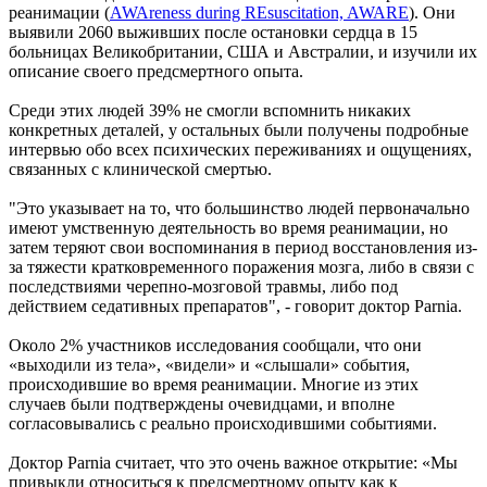
реанимации (
AWAreness during REsuscitation, AWARE
). Они
выявили 2060 выживших после остановки сердца в 15
больницах Великобритании, США и Австралии, и изучили их
описание своего предсмертного опыта.
Среди этих людей 39% не смогли вспомнить никаких
конкретных деталей, у остальных были получены подробные
интервью обо всех психических переживаниях и ощущениях,
связанных с клинической смертью.
"Это указывает на то, что большинство людей первоначально
имеют умственную деятельность во время реанимации, но
затем теряют свои воспоминания в период восстановления из-
за тяжести кратковременного поражения мозга, либо в связи с
последствиями черепно-мозговой травмы, либо под
действием седативных препаратов", - говорит доктор Parnia.
Около 2% участников исследования сообщали, что они
«выходили из тела», «видели» и «слышали» события,
происходившие во время реанимации. Многие из этих
случаев были подтверждены очевидцами, и вполне
согласовывались с реально происходившими событиями.
Доктор Parnia считает, что это очень важное открытие: «Мы
привыкли относиться к предсмертному опыту как к