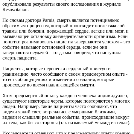
опубликовали результаты своего исследования в журнале
Resuscitation.
По словам доктора Parnia, смерть является потенциально
обратимым процессом, который происходит после тяжелой
травмы или болезни, поражающей сердце, легкие или мозг, и
вызывающей остановку жизнедеятельности организма. Если
попытки реанимировать пациента завершаются успехом – это
событие называют остановкой сердца, если же они
завершаются неудачей – тогда мы говорим, что наступила
смерть пациента.
Пациенты, которые перенесли сердечный приступ и
реанимацию, часто сообщают о своем предсмертном опыте -
то есть об ощущениях и изменении сознания, которые
происходят во время надвигающейся смерти.
Хотя предсмертный опыт у каждого человека индивидуален,
существуют некоторые черты, которые повторяются у многих
людей. Например, такие пациенты часто сообщают, что
видели яркий свет, встречались с умершими близкими,
видели и слышали реальные события, происходившие вокруг
их тела, как бы со стороны (так называемый «выход из тела»).
Исследователи отмечают, что к предсмертному опыту обычно