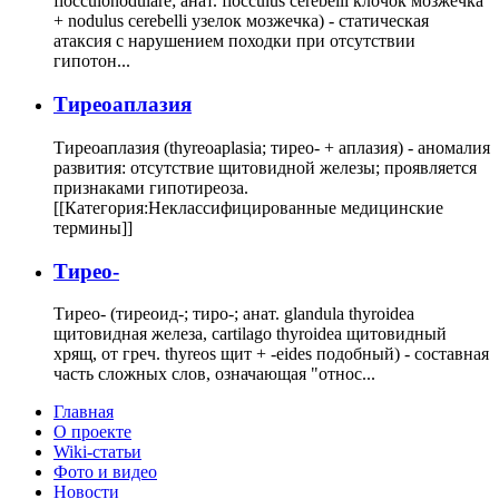
flocculonodulare; анат. flocculus cerebelli клочок мозжечка
+ nodulus cerebelli узелок мозжечка) - статическая
атаксия с нарушением походки при отсутствии
гипотон...
Тиреоаплазия
Тиреоаплазия (thyreoaplasia; тирео- + аплазия) - аномалия
развития: отсутствие щитовидной железы; проявляется
признаками гипотиреоза.
[[Категория:Неклассифицированные медицинские
термины]]
Тирео-
Тирео- (тиреоид-; тиро-; анат. glandula thyroidea
щитовидная железа, cartilago thyroidea щитовидный
хрящ, от греч. thyreos щит + -eides подобный) - составная
часть сложных слов, означающая "относ...
Главная
О проекте
Wiki-статьи
Фото и видео
Новости