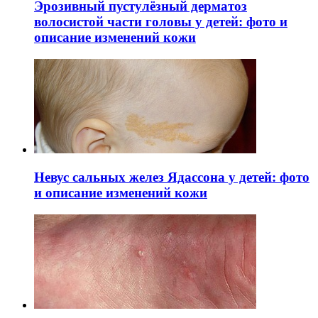
Эрозивный пустулёзный дерматоз
волосистой части головы у детей: фото и
описание изменений кожи
Невус сальных желез Ядассона у детей: фото
и описание изменений кожи