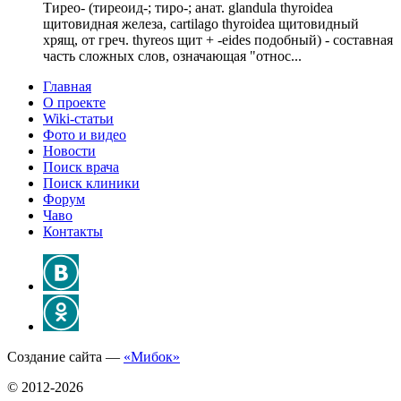
Тирео- (тиреоид-; тиро-; анат. glandula thyroidea
щитовидная железа, cartilago thyroidea щитовидный
хрящ, от греч. thyreos щит + -eides подобный) - составная
часть сложных слов, означающая "относ...
Главная
О проекте
Wiki-статьи
Фото и видео
Новости
Поиск врача
Поиск клиники
Форум
Чаво
Контакты
Создание сайта —
«Мибок»
© 2012-2026