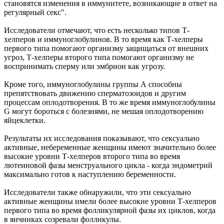
становятся изменения в иммунитете, возникающие в ответ на
регулярный секс".
Исследователи отмечают, что есть несколько типов Т-
хелперов и иммуноглобулинов. В то время как Т-хелперы
первого типа помогают организму защищаться от внешних
угроз, Т-хелперы второго типа помогают организму не
воспринимать сперму или эмбрион как угрозу.
Кроме того, иммуноглобулины группы А способны
препятствовать движению сперматозоидов и другим
процессам оплодотворения. В то же время иммуноглобулины
G могут бороться с болезнями, не мешая оплодотворению
яйцеклетки.
Результаты их исследования показывают, что сексуально
активные, небеременные женщины имеют значительно более
высокие уровни Т-хелперов второго типа во время
лютеиновой фазы менструального цикла - когда эндометрий
максимально готов к наступлению беременности.
Исследователи также обнаружили, что эти сексуально
активные женщины имели более высокие уровни Т-хелперов
первого типа во время фолликулярной фазы их циклов, когда
в яичниках созревали фолликулы.