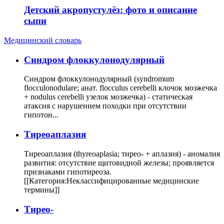
Детский акропустулёз: фото и описание
сыпи
Медицинский словарь
Cиндром флоккулонодулярный
Синдром флоккулонодулярный (syndromum
flocculonodulare; анат. flocculus cerebelli клочок мозжечка
+ nodulus cerebelli узелок мозжечка) - статическая
атаксия с нарушением походки при отсутствии
гипотон...
Тиреоаплазия
Тиреоаплазия (thyreoaplasia; тирео- + аплазия) - аномалия
развития: отсутствие щитовидной железы; проявляется
признаками гипотиреоза.
[[Категория:Неклассифицированные медицинские
термины]]
Тирео-