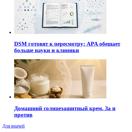
DSM готовят к пересмотру: APA обещает
больше науки и клиники
Домашний солнцезащитный крем. За и
против
Для врачей