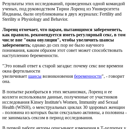
Результаты этих исследований, проведенных одной командой
ученых, под руководством Тирни Лоренц из Университета
Индианы, были опубликованы в двух журналах: Fertility and
Sterility и Physiology and Behavior.
Лоренц отмечает, что парам, пытающимся забеременеть,
как правило, рекомендуется иметь регулярный секс, в том
числе вне "окна овуляции", чтобы увеличить шансы
забеременеть
; однако до сих пор не было научного
понимания, каким образом этот совет может способствовать
наступлению беременности.
"Это новый ответ к старой загадке: почему секс вне времени
окна фертильности
увеличивает
шансы
возникновения
беременности
", - говорит
она.
В попытке разобраться в этих механизмах, Лоренц и ее
коллеги использовали данные, полученные от участников
исследования Kinsey Institute's Women, Immunity and Sexual
Health (WISH), о менструальных циклах 30 здоровых женщин
- половина из которых были сексуально активны, а половина -
не занималась сексом в период исследования.
В первой работе авторы описывают изменения в Т-хелперах у