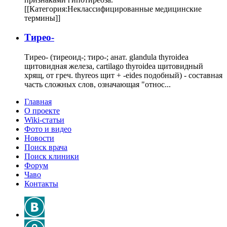
[[Категория:Неклассифицированные медицинские
термины]]
Тирео-
Тирео- (тиреоид-; тиро-; анат. glandula thyroidea
щитовидная железа, cartilago thyroidea щитовидный
хрящ, от греч. thyreos щит + -eides подобный) - составная
часть сложных слов, означающая "относ...
Главная
О проекте
Wiki-статьи
Фото и видео
Новости
Поиск врача
Поиск клиники
Форум
Чаво
Контакты