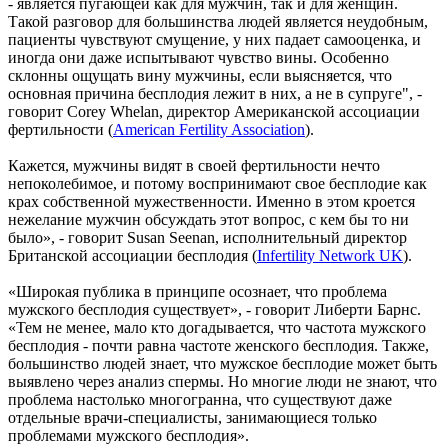
- является пугающей как для мужчин, так и для женщин.
Такой разговор для большинства людей является неудобным,
пациенты чувствуют смущение, у них падает самооценка, и
иногда они даже испытывают чувство вины. Особенно
склонны ощущать вину мужчины, если выясняется, что
основная причина бесплодия лежит в них, а не в супруге", -
говорит Corey Whelan, директор Американской ассоциации
фертильности (
American Fertility Association
).
Кажется, мужчины видят в своей фертильности нечто
непоколебимое, и потому воспринимают свое бесплодие как
крах собственной мужественности. Именно в этом кроется
нежелание мужчин обсуждать этот вопрос, с кем бы то ни
было», - говорит Susan Seenan, исполнительный директор
Британской ассоциации бесплодия (
Infertility Network UK
).
«Широкая публика в принципе осознает, что проблема
мужского бесплодия существует», - говорит Либерти Барнс.
«Тем не менее, мало кто догадывается, что частота мужского
бесплодия - почти равна частоте женского бесплодия. Также,
большинство людей знает, что мужское бесплодие может быть
выявлено через анализ спермы. Но многие люди не знают, что
проблема настолько многогранна, что существуют даже
отдельные врачи-специалисты, занимающиеся только
проблемами мужского бесплодия».