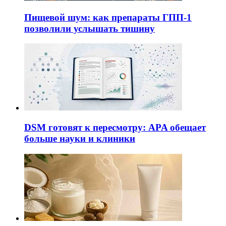
Пищевой шум: как препараты ГПП-1
позволили услышать тишину
DSM готовят к пересмотру: APA обещает
больше науки и клиники