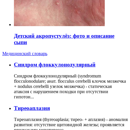
Детский акропустулёз: фото и описание
сыпи
Медицинский словарь
Cиндром флоккулонодулярный
Синдром флоккулонодулярный (syndromum
flocculonodulare; анат. flocculus cerebelli клочок мозжечка
+ nodulus cerebelli узелок мозжечка) - статическая
атаксия с нарушением походки при отсутствии
гипотон...
Тиреоаплазия
Тиреоаплазия (thyreoaplasia; тирео- + аплазия) - аномалия
развития: отсутствие щитовидной железы; проявляется
признаками гипотиреоза.