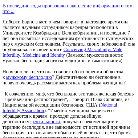
В последние годы произошло накопление информации о том,
что ...
Либерти Барнс знает, о чем говорит: в настоящее время она
является научным сотрудником кафедры психологии в
Университете Кембриджа в Великобритании, и последние 7
лет она посвятила исследованиям фертильности супружеских
пар с мужским бесплодием. Результаты своих наблюдений она
опубликовала в своей книге
Conceiving Masculinity: Male
Infertility, Medicine and Identity
(Замысел мужественности:
мужское бесплодие, аспекты медицины и самосознания).
Но верно ли то, что она говорит об отношении общества
к
мужскому бесплодию
? Действительно ли бесплодие в
первую очередь рассматривается как проблема женщины?
"К сожалению, миф, что бесплодие это такая женская болезнь
- чрезвычайно распространен", - говорит Diana Cummins, из
Национальной ассоциации бесплодия, США (
National
Infertility Association
). "Именно женщины чаще всего
обращаются к врачам, проходят детальнейшую
диагностику
фертильности
, получают рекомендации и
терапию бесплодия, вне зависимости от истинной причины
бесплодия; это заставляет обывателей верить в то, что бремя