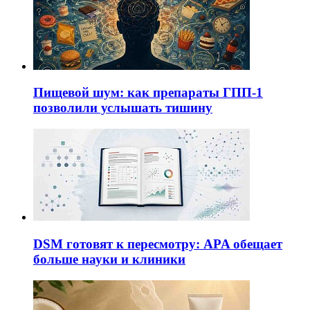
Пищевой шум: как препараты ГПП-1
позволили услышать тишину
DSM готовят к пересмотру: APA обещает
больше науки и клиники