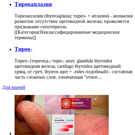
Тиреоаплазия
Тиреоаплазия (thyreoaplasia; тирео- + аплазия) - аномалия
развития: отсутствие щитовидной железы; проявляется
признаками гипотиреоза.
[[Категория:Неклассифицированные медицинские
термины]]
Тирео-
Тирео- (тиреоид-; тиро-; анат. glandula thyroidea
щитовидная железа, cartilago thyroidea щитовидный
хрящ, от греч. thyreos щит + -eides подобный) - составная
часть сложных слов, означающая "относ...
Для врачей