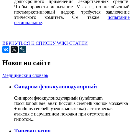
долгосрочного применения лекарственных средств.
Чтобы провести испытание IV фазы, но не обычный
постмаркетинговый надзор, требуется заключение
этического комитета. См. также
испытание
региональное
.
ВЕРНУТЬСЯ К СПИСКУ WIKI-СТАТЕЙ
Новое на сайте
Медицинский словарь
Cиндром флоккулонодулярный
Синдром флоккулонодулярный (syndromum
flocculonodulare; анат. flocculus cerebelli клочок мозжечка
+ nodulus cerebelli узелок мозжечка) - статическая
атаксия с нарушением походки при отсутствии
гипотон...
Тиреоаплазия