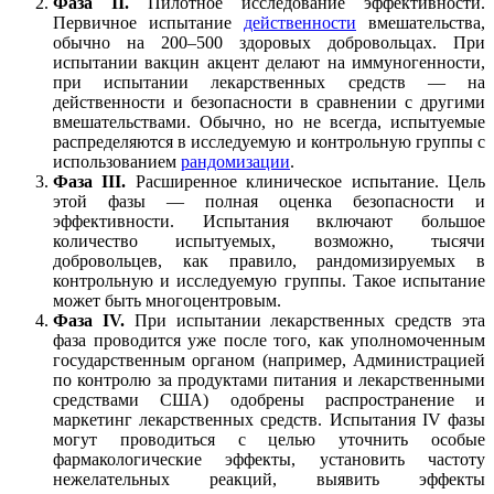
Фаза II.
Пилотное исследование эффективности.
Первичное испытание
действенности
вмешательства,
обычно на 200–500 здоровых добровольцах. При
испытании вакцин акцент делают на иммуногенности,
при испытании лекарственных средств — на
действенности и безопасности в сравнении с другими
вмешательствами. Обычно, но не всегда, испытуемые
распределяются в исследуемую и контрольную группы с
использованием
рандомизации
.
Фаза III.
Расширенное клиническое испытание. Цель
этой фазы — полная оценка безопасности и
эффективности. Испытания включают большое
количество испытуемых, возможно, тысячи
добровольцев, как правило, рандомизируемых в
контрольную и исследуемую группы. Такое испытание
может быть многоцентровым.
Фаза IV.
При испытании лекарственных средств эта
фаза проводится уже после того, как уполномоченным
государственным органом (например, Администрацией
по контролю за продуктами питания и лекарственными
средствами США) одобрены распространение и
маркетинг лекарственных средств. Испытания IV фазы
могут проводиться с целью уточнить особые
фармакологические эффекты, установить частоту
нежелательных реакций, выявить эффекты