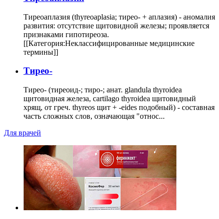
Тиреоаплазия (thyreoaplasia; тирео- + аплазия) - аномалия
развития: отсутствие щитовидной железы; проявляется
признаками гипотиреоза.
[[Категория:Неклассифицированные медицинские
термины]]
Тирео-
Тирео- (тиреоид-; тиро-; анат. glandula thyroidea
щитовидная железа, cartilago thyroidea щитовидный
хрящ, от греч. thyreos щит + -eides подобный) - составная
часть сложных слов, означающая "относ...
Для врачей