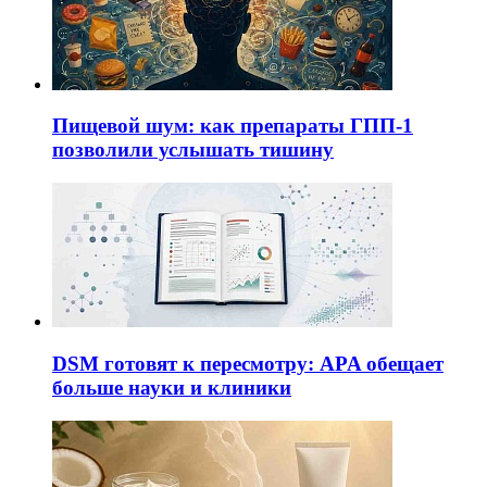
Пищевой шум: как препараты ГПП-1
позволили услышать тишину
DSM готовят к пересмотру: APA обещает
больше науки и клиники