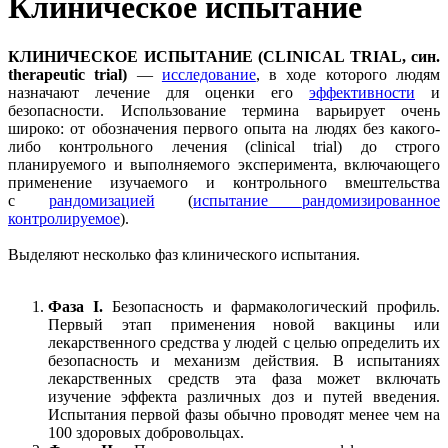
Клиническое испытание
КЛИНИЧЕСКОЕ ИСПЫТАНИЕ (CLINICAL TRIAL, син.
therapeutic trial)
—
исследование
, в ходе которого людям
назначают лечение для оценки его
эффективности
и
безопасности. Использование термина варьирует очень
широко: от обозначения первого опыта на людях без какого-
либо контрольного лечения (clinical trial) до строго
планируемого и выполняемого эксперимента, включающего
применение изучаемого и контрольного вмештельства
с
рандомизацией
(
испытание рандомизированное
контролируемое
).
Выделяют несколько фаз клинического испытания.
Фаза I.
Безопасность и фармакологический профиль.
Первый этап применения новой вакцины или
лекарственного средства у людей с целью определить их
безопасность и механизм действия. В испытаниях
лекарственных средств эта фаза может включать
изучение эффекта различных доз и путей введения.
Испытания первой фазы обычно проводят менее чем на
100 здоровых добровольцах.