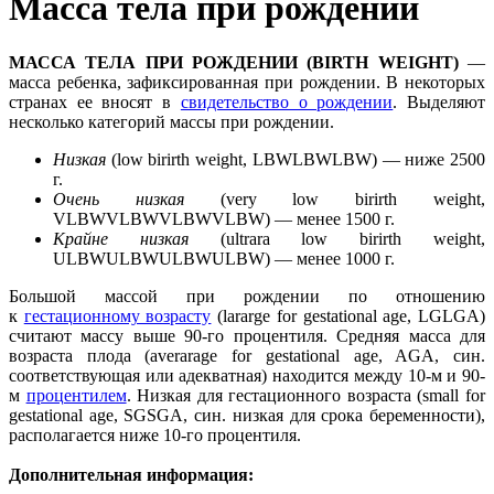
Масса тела при рождении
МАССА ТЕЛА ПРИ РОЖДЕНИИ (BIRTH WEIGHT)
—
масса ребенка, зафиксированная при рождении. В некоторых
странах ее вносят в
свидетельство о рождении
. Выделяют
несколько категорий массы при рождении.
Низкая
(low birirth weight, LBWLBWLBW) — ниже 2500
г.
Очень низкая
(very low birirth weight,
VLBWVLBWVLBWVLBW) — менее 1500 г.
Крайне низкая
(ultrara low birirth weight,
ULBWULBWULBWULBW) — менее 1000 г.
Большой массой при рождении по отношению
к
гестационному возрасту
(lararge for gestational age, LGLGA)
считают массу выше 90-го процентиля. Cредняя масса для
возраста плода (averarage for gestational age, AGA, син.
соответствующая или адекватная) находится между 10-м и 90-
м
процентилем
. Низкая для гестационного возраста (small for
gestational age, SGSGA, син. низкая для срока беременности),
располагается ниже 10-го процентиля.
Дополнительная информация: