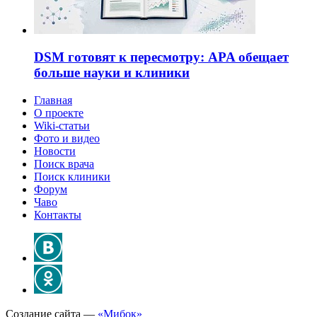
DSM готовят к пересмотру: APA обещает
больше науки и клиники
Главная
О проекте
Wiki-статьи
Фото и видео
Новости
Поиск врача
Поиск клиники
Форум
Чаво
Контакты
Создание сайта —
«Мибок»