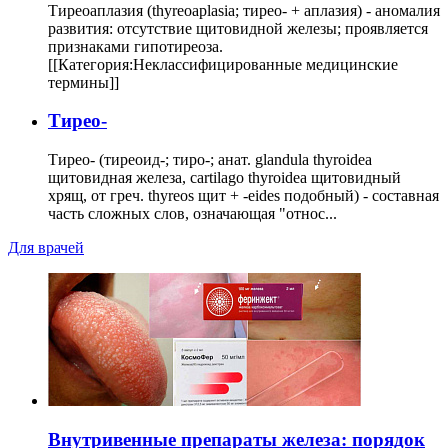
Тиреоаплазия (thyreoaplasia; тирео- + аплазия) - аномалия
развития: отсутствие щитовидной железы; проявляется
признаками гипотиреоза.
[[Категория:Неклассифицированные медицинские
термины]]
Тирео-
Тирео- (тиреоид-; тиро-; анат. glandula thyroidea
щитовидная железа, cartilago thyroidea щитовидный
хрящ, от греч. thyreos щит + -eides подобный) - составная
часть сложных слов, означающая "относ...
Для врачей
Внутривенные препараты железа: порядок