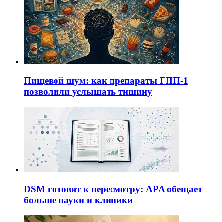
Пищевой шум: как препараты ГПП-1
позволили услышать тишину
DSM готовят к пересмотру: APA обещает
больше науки и клиники