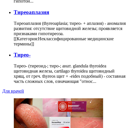
гипотон...
Тиреоаплазия
Тиреоаплазия (thyreoaplasia; тирео- + аплазия) - аномалия
развития: отсутствие щитовидной железы; проявляется
признаками гипотиреоза.
[[Категория:Неклассифицированные медицинские
термины]]
Тирео-
Тирео- (тиреоид-; тиро-; анат. glandula thyroidea
щитовидная железа, cartilago thyroidea щитовидный
хрящ, от греч. thyreos щит + -eides подобный) - составная
часть сложных слов, означающая "относ...
Для врачей