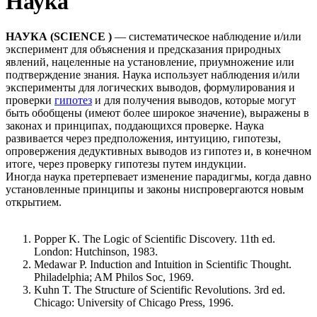
Наука
НАУКА (SCIENCE )
— систематическое наблюдение и/или
эксперимент для объяснения и предсказания природных
явлений, нацеленные на установление, приумножение или
подтверждение знания. Наука использует наблюдения и/или
эксперименты для логических выводов, формулирования и
проверки
гипотез
и для получения выводов, которые могут
быть обобщены (имеют более широкое значение), выражены в
законах и принципах, поддающихся проверке. Наука
развивается через предположения, интуицию, гипотезы,
опровержения дедуктивных выводов из гипотез и, в конечном
итоге, через проверку гипотезы путем индукции.
Иногда наука претерпевает изменение парадигмы, когда давно
установленные принципы и законы ниспровергаются новым
открытием.
Popper K. The Logic of Scientific Discovery. 11th ed.
London: Hutchinson, 1983.
Medawar Р. Induction and Intuition in Scientific Thought.
Philadelphia; AM Philos Soc, 1969.
Kuhn T. The Structure of Scientific Revolutions. 3rd ed.
Chicago: University of Chicago Press, 1996.