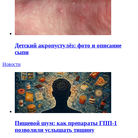
Детский акропустулёз: фото и описание
сыпи
Новости
Пищевой шум: как препараты ГПП-1
позволили услышать тишину