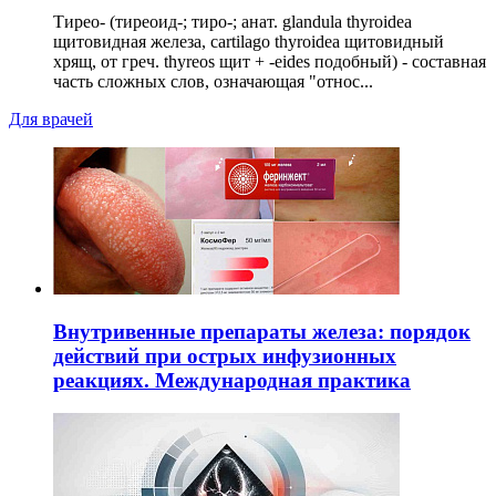
Тирео- (тиреоид-; тиро-; анат. glandula thyroidea
щитовидная железа, cartilago thyroidea щитовидный
хрящ, от греч. thyreos щит + -eides подобный) - составная
часть сложных слов, означающая "относ...
Для врачей
Внутривенные препараты железа: порядок
действий при острых инфузионных
реакциях. Международная практика