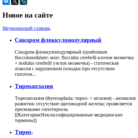
Новое на сайте
Медицинский словарь
Cиндром флоккулонодулярный
Синдром флоккулонодулярный (syndromum
flocculonodulare; анат. flocculus cerebelli клочок мозжечка
+ nodulus cerebelli узелок мозжечка) - статическая
атаксия с нарушением походки при отсутствии
гипотон...
Тиреоаплазия
Тиреоаплазия (thyreoaplasia; тирео- + аплазия) - аномалия
развития: отсутствие щитовидной железы; проявляется
признаками гипотиреоза.
[[Категория:Неклассифицированные медицинские
термины]]
Тирео-