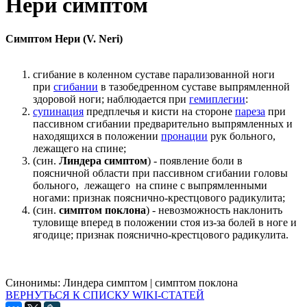
Нери симптом
Симптом Нери (V. Neri)
сгибание в коленном суставе парализованной ноги
при
сгибании
в тазобедренном суставе выпрямленной
здоровой ноги; наблюдается при
гемиплегии
:
супинация
предплечья и кисти на стороне
пареза
при
пассивном сгибании предварительно выпрямленных и
находящихся в положении
пронации
рук больного,
лежащего на спине;
(син.
Линдера симптом
) - появление боли в
поясничной области при пассивном сгибании головы
больного, лежащего на спине с выпрямленными
ногами: признак пояснично-крестцового радикулита;
(син.
симптом поклона
) - невозможность наклонить
туловище вперед в положении стоя из-за болей в ноге и
ягодице; признак пояснично-крестцового радикулита.
Синонимы:
Линдера симптом
|
симптом поклона
ВЕРНУТЬСЯ К СПИСКУ WIKI-СТАТЕЙ