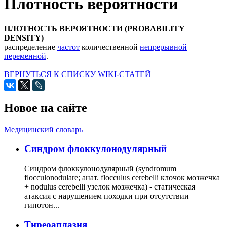
Плотность вероятности
ПЛОТНОСТЬ ВЕРОЯТНОСТИ (PROBABILITY
DENSITY)
—
распределение
частот
количественной
непрерывной
переменной
.
ВЕРНУТЬСЯ К СПИСКУ WIKI-СТАТЕЙ
Новое на сайте
Медицинский словарь
Cиндром флоккулонодулярный
Синдром флоккулонодулярный (syndromum
flocculonodulare; анат. flocculus cerebelli клочок мозжечка
+ nodulus cerebelli узелок мозжечка) - статическая
атаксия с нарушением походки при отсутствии
гипотон...
Тиреоаплазия