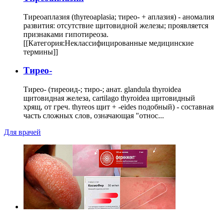
Тиреоаплазия (thyreoaplasia; тирео- + аплазия) - аномалия
развития: отсутствие щитовидной железы; проявляется
признаками гипотиреоза.
[[Категория:Неклассифицированные медицинские
термины]]
Тирео-
Тирео- (тиреоид-; тиро-; анат. glandula thyroidea
щитовидная железа, cartilago thyroidea щитовидный
хрящ, от греч. thyreos щит + -eides подобный) - составная
часть сложных слов, означающая "относ...
Для врачей