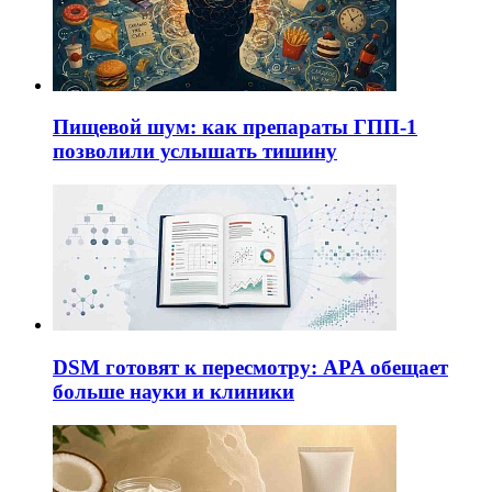
Пищевой шум: как препараты ГПП-1
позволили услышать тишину
DSM готовят к пересмотру: APA обещает
больше науки и клиники