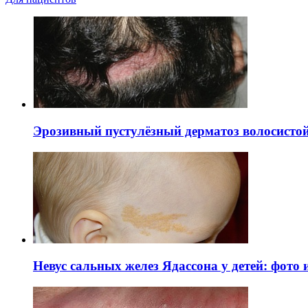
Эрозивный пустулёзный дерматоз волосистой 
Невус сальных желез Ядассона у детей: фото