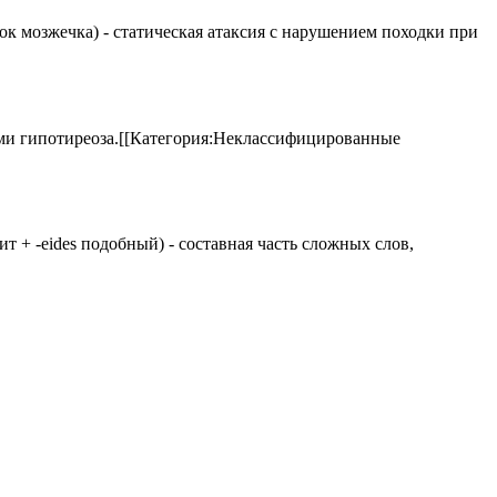
елок мозжечка) - статическая атаксия с нарушением походки при
аками гипотиреоза.[[Категория:Неклассифицированные
 щит + -eides подобный) - составная часть сложных слов,