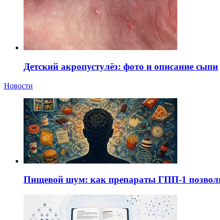
Детский акропустулёз: фото и описание сыпи
Новости
Пищевой шум: как препараты ГПП-1 позво