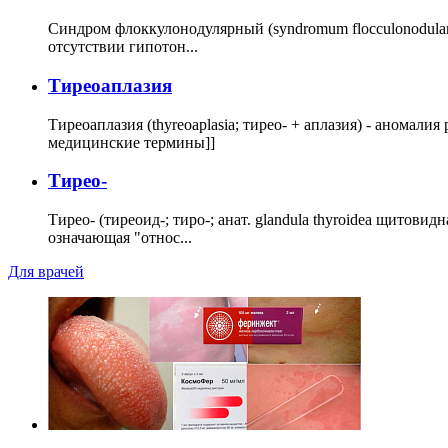
Синдром флоккулонодулярный (syndromum flocculonodulare; 
отсутствии гипотон...
Тиреоаплазия
Тиреоаплазия (thyreoaplasia; тирео- + аплазия) - анома
медицинские термины]]
Тирео-
Тирео- (тиреоид-; тиро-; анат. glandula thyroidea щитовид
означающая "относ...
Для врачей