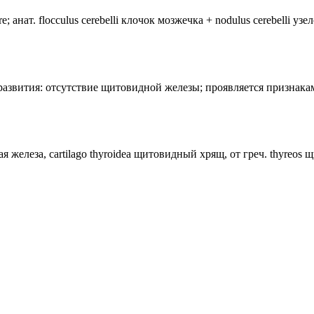
анат. flocculus cerebelli клочок мозжечка + nodulus cerebelli уз
лия развития: отсутствие щитовидной железы; проявляется призн
ная железа, cartilago thyroidea щитовидный хрящ, от греч. thyreos