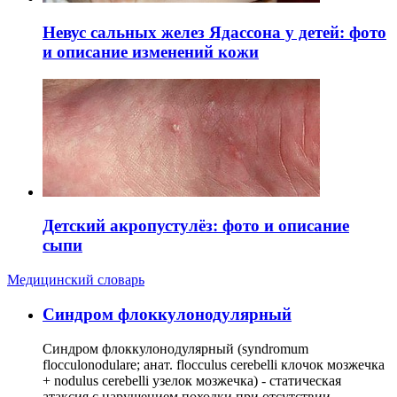
Невус сальных желез Ядассона у детей: фото
и описание изменений кожи
Детский акропустулёз: фото и описание
сыпи
Медицинский словарь
Cиндром флоккулонодулярный
Синдром флоккулонодулярный (syndromum
flocculonodulare; анат. flocculus cerebelli клочок мозжечка
+ nodulus cerebelli узелок мозжечка) - статическая
атаксия с нарушением походки при отсутствии