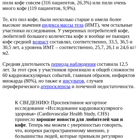
пили кофе совсем (316 пациентов, 26,3%) или пили очень
много кофе (119 пациентов, 9,9%).
Те, кто пил кофе, были несколько старше и имели более
высокие значения
индекса массы тела
(ИМТ), чем остальные
участники исследования. У умеренных потребителей кофе,
любителей большого количества кофе и вообще не пьющих
кофе средний
возраст
составлял, соответственно, 33,5, 36,5 и
30,5 лет, а уровень ИМТ – соответственно, 25,7, 26,1 и 24,6 кг/
м2.
Средняя длительность
периода наблюдения
составила 12,5
лет. За этот срок у участников произошло в общей сложности
60 кардиоваскулярных событий, главным образом, инфарктов
миокарда (80%), но также и
инсультов
, случаев
периферического
атеросклероза
и почечной недостаточности.
К СВЕДЕНИЮ: Проспективное когортное
исследование «Исследование кардиоваскулярного
здоровья» (Cardiovascular Health Study, CHS)
принесло
хорошие новости для любителей чая и
кофе
. Теперь мы можем с уверенностью говорить,
что, вопреки распространенному мнению, у
большинства людей, которые привыкли регулярно