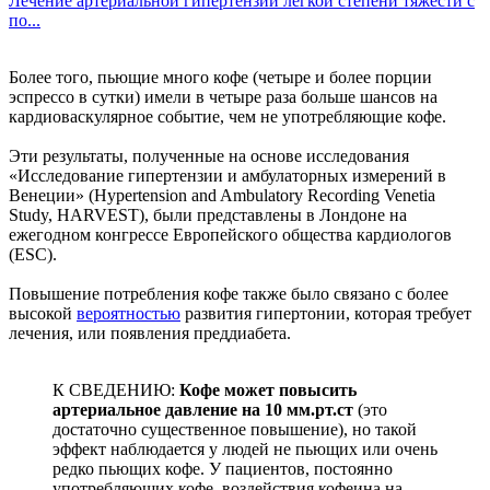
Лечение артериальной гипертензии легкой степени тяжести с
по...
Более того, пьющие много кофе (четыре и более порции
эспрессо в сутки) имели в четыре раза больше шансов на
кардиоваскулярное событие, чем не употребляющие кофе.
Эти результаты, полученные на основе исследования
«Исследование гипертензии и амбулаторных измерений в
Венеции» (Hypertension and Ambulatory Recording Venetia
Study, HARVEST), были представлены в Лондоне на
ежегодном конгрессе Европейского общества кардиологов
(ESC).
Повышение потребления кофе также было связано с более
высокой
вероятностью
развития гипертонии, которая требует
лечения, или появления преддиабета.
К СВЕДЕНИЮ:
Кофе может повысить
артериальное давление на 10 мм.рт.ст
(это
достаточно существенное повышение), но такой
эффект наблюдается у людей не пьющих или очень
редко пьющих кофе. У пациентов, постоянно
употребляющих кофе, воздействия кофеина на