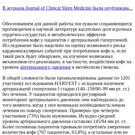
В журнала Journal of Clinical Sleep Medicine были опубликова...
Обоснованием для данной работы послужили сохраняющиеся
противоречия в научной литературе касательно долгосрочных
сердечно-сосудистых и метаболических эффектов
потребления кофе у пациентов с артериальной гипертонией.
Исследование было нацелено на оценку возможного риска
кардиоваскулярных событий при потреблении кофе и, если
такой риск будет обнаружен, на изучение возможных
механизмов его реализации, в частности, воздействия кофе на
уровень
артериального давления
и метаболизм глюкозы.
В общей сложности были проанализированы данные по 1201
участнику исследования HARVEST с исходным наличием
артериальной гипертонии I стадии (140–159/90–99 мм рт. ст.)
без лечения. У пациентов проводился регулярный
мониторинг артериального давления; они наблюдались до
того момента, когда у них возникала необходимость начала
лечения по поводу гипертонии. Примерно три четверти
участников (73%) были мужчинами. Исходно средний
уровень артериального давления составлял 145/94 мм рт. ст.
Более половины пациентов привыкли потреблять умеренные
количества кофе (767 пациентов, 63,8%), а остальные или не