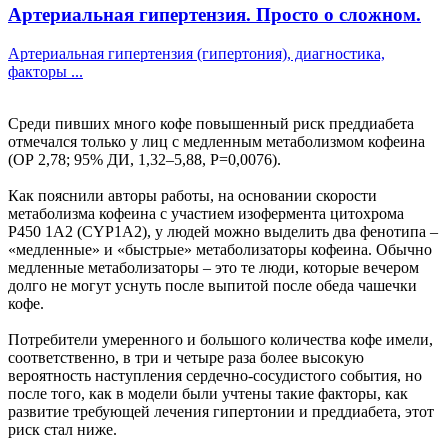
Артериальная гипертензия. Просто о сложном.
Артериальная гипертензия (гипертония), диагностика,
факторы ...
Среди пивших много кофе повышенный риск преддиабета
отмечался только у лиц с медленным метаболизмом кофеина
(ОР 2,78; 95% ДИ, 1,32–5,88, P=0,0076).
Как пояснили авторы работы, на основании скорости
метаболизма кофеина с участием изофермента цитохрома
P450 1A2 (CYP1A2), у людей можно выделить два фенотипа –
«медленные» и «быстрые» метаболизаторы кофеина. Обычно
медленные метаболизаторы – это те люди, которые вечером
долго не могут уснуть после выпитой после обеда чашечки
кофе.
Потребители умеренного и большого количества кофе имели,
соответственно, в три и четыре раза более высокую
вероятность наступления сердечно-сосудистого события, но
после того, как в модели были учтены такие факторы, как
развитие требующей лечения гипертонии и преддиабета, этот
риск стал ниже.