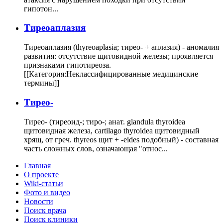
гипотон...
Тиреоаплазия
Тиреоаплазия (thyreoaplasia; тирео- + аплазия) - аномалия
развития: отсутствие щитовидной железы; проявляется
признаками гипотиреоза.
[[Категория:Неклассифицированные медицинские
термины]]
Тирео-
Тирео- (тиреоид-; тиро-; анат. glandula thyroidea
щитовидная железа, cartilago thyroidea щитовидный
хрящ, от греч. thyreos щит + -eides подобный) - составная
часть сложных слов, означающая "относ...
Главная
О проекте
Wiki-статьи
Фото и видео
Новости
Поиск врача
Поиск клиники