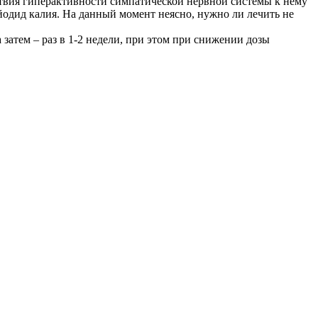
ствия гиперактивности симпатической нервной системы к нему
йодид калия. На данный момент неясно, нужно ли лечить не
атем – раз в 1-2 недели, при этом при снижении дозы