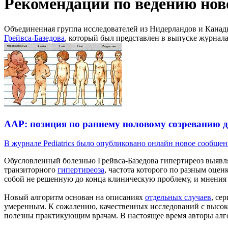
Рекомендации по ведению нов
Объединенная группа исследователей из Нидерландов и Канад
Грейвса-Базедова
, который был представлен в выпуске журнала P
AAP: позиция по раннему половому созреванию д
В журнале Pediatrics было опубликовано онлайн новое сообщени
Обусловленный болезнью Грейвса-Базедова гипертиреоз выя
транзиторного
гипертиреоза
, частота которого по разным оцен
собой не решенную до конца клиническую проблему, и мнения
Новый алгоритм основан на описаниях
отдельных случаев
, се
умеренным. К сожалению, качественных исследований с высокой
полезны практикующим врачам. В настоящее время авторы алг