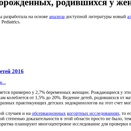
орожденных, родившихся у жен
ы разработала на основе
анализа
доступной литературы новый
а
ediatrics.
етей 2016
...
вляется примерно у 2,7% беременных женщин. Рождающиеся у 
кам колеблется от 1,5% до 20%. Ведение детей, родившихся от м
 разных практикующих детских эндокринологов на этот счет мо
рий случаев и на
обсервационных
когортных исследованиях
, то 
 степенью доказательности в этой области просто не было, тем
оритма планируют многоцентровое исследование для проверки е