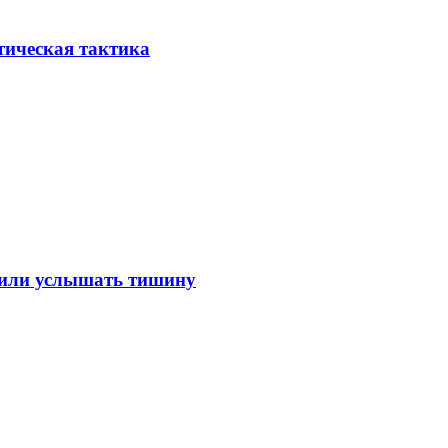
тическая тактика
лили услышать тишину