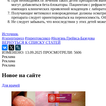
При необходимости лечения таких детей препаратом выбо
могут добавляться бета-блокаторы. Пациентам с рефракт
имеющих клинических проявлений младенцев с лаборато
Получающие метимазол новорожденные должны осматривать
препарата следует ориентироваться на переносимость. О
Не следует забывать, что впоследствии у этих детей мож
Источник
.
#гипертиреоз
#тиреотоксикоз
#болезнь Грейвса-Базедова
ВЕРНУТЬСЯ К СПИСКУ СТАТЕЙ
ИЗМЕНЕНО: 13.09.2025
ПРОСМОТРЕЛИ: 5606
Реклама
Реклама
Реклама
Новое на сайте
Для врачей