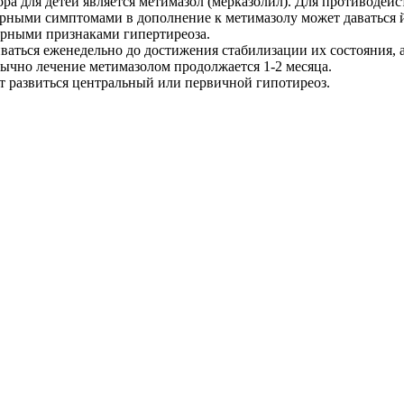
ра для детей является метимазол (мерказолил). Для противодей
ерными симптомами в дополнение к метимазолу может даваться 
рными признаками гипертиреоза.
ся еженедельно до достижения стабилизации их состояния, а з
бычно лечение метимазолом продолжается 1-2 месяца.
ет развиться центральный или первичной гипотиреоз.