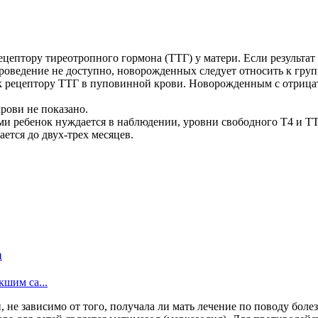
ецептору тиреотропного гормона (ТТГ) у матери. Если результат
 проведение не доступно, новорожденных следует относить к гру
 к рецептору ТТГ в пуповинной крови. Новорожденным с отрица
рови не показано.
ребенок нуждается в наблюдении, уровни свободного Т4 и ТТГ с
ется до двух-трех месяцев.
а
кшим са...
 не зависимо от того, получала ли мать лечение по поводу болез