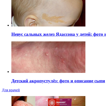
Невус сальных желез Ядассона у детей: фото
Детский акропустулёз: фото и описание сыпи
Для врачей