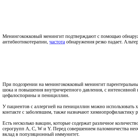
Менингококковый менингит подтверждают с помощью обнаруже
антибиотикотерапии,
частота
обнаружения резко падает. Альт
При подозрении на менингококковый менингит парентеральны
шока и повышения внутричерепного давления, с интенсивной 
цефалоспорины и пенициллин.
У пациентов с аллергией на пенициллин можно использовать 
контакте с заболевшим, также назначают химиопрофилактику
Есть несколько вакцин, которые содержат различное количес
серогрупп A, C, W и Y. Перед совершением паломничества нео
вклад в популяционный иммунитет.