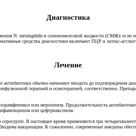
Диагностика
ния N. meningitidis в спинномозговой жидкости (СМЖ); если 
ернативные средства диагностики включают ПЦР и латекс-агглю
Лечение
е антибиотики обычно начинают вводить до подтверждения диа
инфузионной терапией и осмотерапией, соответственно. Препар
хлорамфеникол или меропенем. Продолжительность антибиотикот
 рифампицином или цефтриаксоном.
тво серогрупп. В настоящее время применяются три четырехвал
бходима вакцинация. К сожалению, современные вакцины обеспе