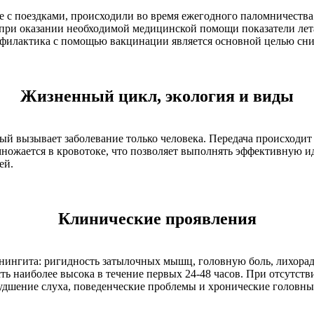
 с поездками, происходили во время ежегодного паломничеств
 при оказании необходимой медицинской помощи показатели лет
рофилактика с помощью вакцинации является основной целью с
Жизненный цикл, экология и виды
рый вызывает заболевание только человека. Передача происходи
змножается в кровотоке, что позволяет выполнять эффективную
ей.
Клинические проявления
гита: ригидность затылочных мышц, головную боль, лихорадку
ь наиболее высока в течение первых 24-48 часов. При отсутст
дшение слуха, поведенческие проблемы и хронические головные