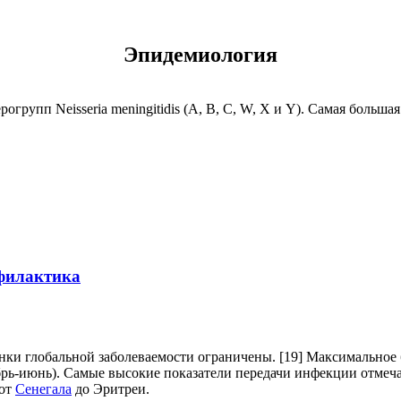
Эпидемиология
рупп Neisseria meningitidis (A, B, C, W, X и Y). Самая больша
офилактика
енки глобальной заболеваемости ограничены. [19] Максимальное
екабрь-июнь). Самые высокие показатели передачи инфекции отм
 от
Сенегала
до Эритреи.