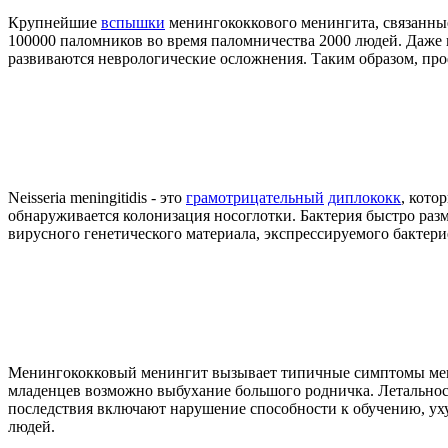
Крупнейшие
вспышки
менингококкового менингита, связанные
100000 паломников во время паломничества 2000 людей. Даже
развиваются неврологические осложнения. Таким образом, п
Neisseria meningitidis - это
грамотрицательный
диплококк
, кото
обнаруживается колонизация носоглотки. Бактерия быстро ра
вирусного генетического материала, экспрессируемого бактери
Менингококковый менингит вызывает типичные симптомы менин
младенцев возможно выбухание большого родничка. Летальност
последствия включают нарушение способности к обучению, уху
людей.