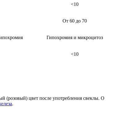
<10
От 60 до 70
гипохромия
Гипохромия и микроцитоз
<10
ый (розовый) цвет после употребления свеклы. О
железа
.