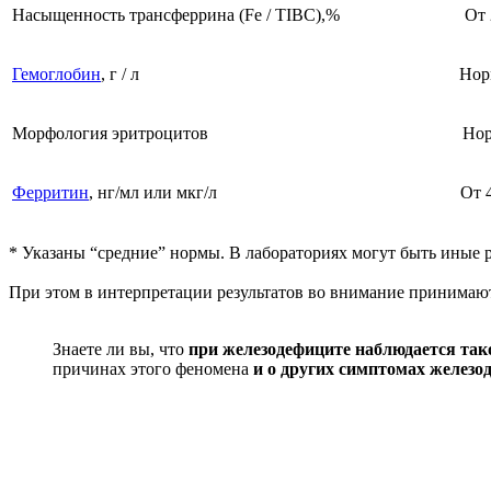
Насыщенность трансферрина (Fe / TIBC),%
От 
Гемоглобин
, г / л
Нор
Морфология эритроцитов
Нор
Ферритин
, нг/мл или мкг/л
От 
* Указаны “средние” нормы. В лабораториях могут быть иные
При этом в интерпретации результатов во внимание принимают
Знаете ли вы, что
при железодефиците наблюдается так
причинах этого феномена
и о других симптомах железо