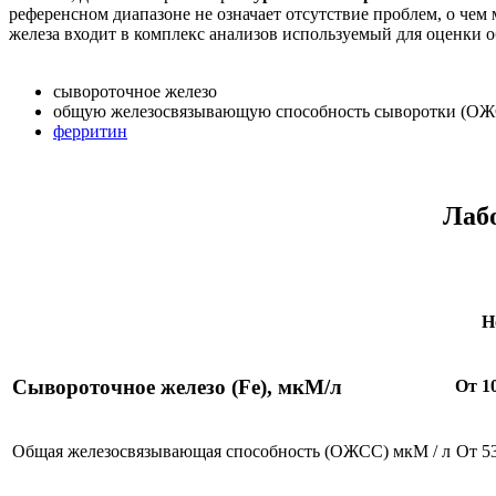
референсном диапазоне не означает отсутствие проблем, о че
железа входит в комплекс анализов используемый для оценки
сывороточное железо
общую железосвязывающую способность сыворотки (О
ферритин
Лаб
Н
Сывороточное железо (Fe), мкМ/л
От 10
Общая железосвязывающая способность (ОЖСС) мкМ / л
От 53