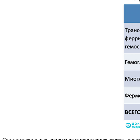
Соответственно цель
анализа на сывороточное железо
- опред