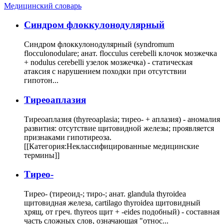
Медицинский словарь
Cиндром флоккулонодулярный
Синдром флоккулонодулярный (syndromum
flocculonodulare; анат. flocculus cerebelli клочок мозжечка
+ nodulus cerebelli узелок мозжечка) - статическая
атаксия с нарушением походки при отсутствии
гипотон...
Тиреоаплазия
Тиреоаплазия (thyreoaplasia; тирео- + аплазия) - аномалия
развития: отсутствие щитовидной железы; проявляется
признаками гипотиреоза.
[[Категория:Неклассифицированные медицинские
термины]]
Тирео-
Тирео- (тиреоид-; тиро-; анат. glandula thyroidea
щитовидная железа, cartilago thyroidea щитовидный
хрящ, от греч. thyreos щит + -eides подобный) - составная
часть сложных слов, означающая "относ...