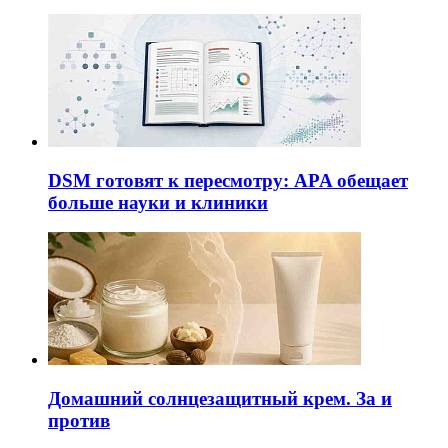
DSM готовят к пересмотру: APA обещает
больше науки и клиники
Домашний солнцезащитный крем. За и
против