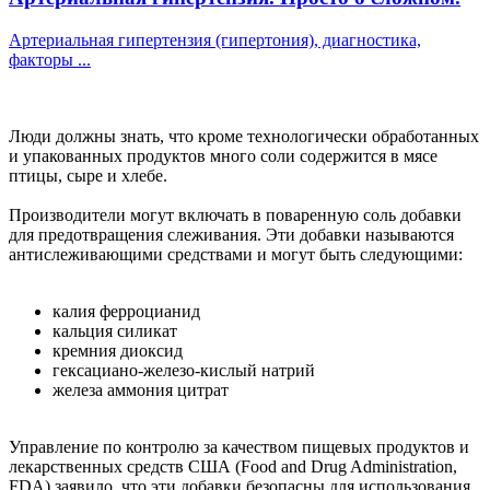
Артериальная гипертензия (гипертония), диагностика,
факторы ...
Люди должны знать, что кроме технологически обработанных
и упакованных продуктов много соли содержится в мясе
птицы, сыре и хлебе.
Производители могут включать в поваренную соль добавки
для предотвращения слеживания. Эти добавки называются
антислеживающими средствами и могут быть следующими:
калия ферроцианид
кальция силикат
кремния диоксид
гексациано-железо-кислый натрий
железа аммония цитрат
Управление по контролю за качеством пищевых продуктов и
лекарственных средств США (Food and Drug Administration,
FDA) заявило, что эти добавки безопасны для использования