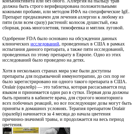
конъюнктивита или без оного. Аллергия на пыльцу трав
должна быть строго верифицирована положительными
кожными пробами, или методом ИФА на специфические IgE.
Препарат предназначен для лечения аллергии к любому из
пяти (или всем сразу) растений: колосок душистый, ежа
сборная, рожь многолетняя, тимофеевка и мятлик луговой.
Одобрение FDA было основано на обсуждении данных
клинических
исследований
, проведенных в США в рамках
испытания данного препарата, а также пяти исследований,
проведенных по этому препарату в Европе. Одно из этих
исследований было проведено на детях.
Хотя в нескольких странах мира уже были доступны
препараты для подъязычной иммунотерапии, до сих пор не
было зарегистрировано ни одного такого препарата в США.
Oralair (оралейр) — это таблетка, которая рассасывается под
языком и принимается один раз в сутки. Первая доза должны
быть принята в кабинете врача, для строгого мониторинга
всех побочных реакций, но все последующие дозы могут быть
приняты в домашних условиях. Терапия препаратом Oralair
(оралейр) начинается за 4 месяца до начала цветения
причинно-значимой травы, и продолжается на весь период
цветения.