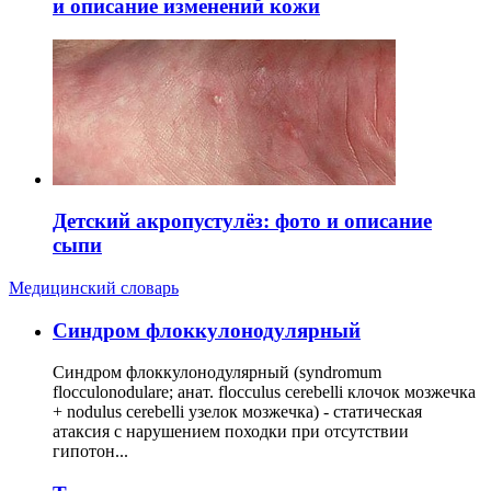
и описание изменений кожи
Детский акропустулёз: фото и описание
сыпи
Медицинский словарь
Cиндром флоккулонодулярный
Синдром флоккулонодулярный (syndromum
flocculonodulare; анат. flocculus cerebelli клочок мозжечка
+ nodulus cerebelli узелок мозжечка) - статическая
атаксия с нарушением походки при отсутствии
гипотон...