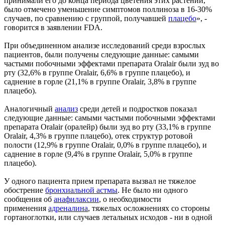
принимали его до конца периода цветения этих растений,
было отмечено уменьшение симптомов поллиноза в 16-30%
случаев, по сравнению с группой, получавшей
плацебо
», -
говорится в заявлении FDA.
При объединенном анализе исследований среди взрослых
пациентов, были получены следующие данные: самыми
частыми побочными эффектами препарата Oralair были зуд во
рту (32,6% в группе Oralair, 6,6% в группе плацебо), и
саднение в горле (21,1% в группе Oralair, 3,8% в группе
плацебо).
Аналогичный
анализ
среди детей и подростков показал
следующие данные: самыми частыми побочными эффектами
препарата Oralair (оралейр) были зуд во рту (33,1% в группе
Oralair, 4,3% в группе плацебо), отек структур ротовой
полости (12,9% в группе Oralair, 0,0% в группе плацебо), и
саднение в горле (9,4% в группе Oralair, 5,0% в группе
плацебо).
У одного пациента прием препарата вызвал не тяжелое
обострение
бронхиальной астмы
. Не было ни одного
сообщения об
анафилаксии
, о необходимости
применения
адреналина
, тяжелых осложнениях со стороны
гортаноглотки, или случаев летальных исходов - ни в одной