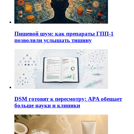
Пищевой шум: как препараты ГПП-1
позволили услышать тишину
DSM готовят к пересмотру: APA обещает
больше науки и клиники