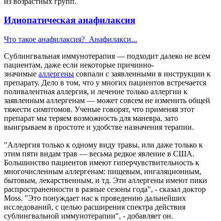
из возрастных групп.
Идиопатическая анафилаксия
Что такое анафилаксия? Анафилакси...
Сублингвальная иммунотерапия — подходит далеко не всем
пациентам, даже если некоторые причинно-
значимые
аллергены
совпали с заявленными в инструкции к
препарату. Дело в том, что у многих пациентов встречается
поливалентная аллергия, и лечение только аллергии к
заявленным аллергенам — может совсем не изменить общей
тяжести симптомов. Ученые говорят, что применяя этот
препарат мы теряем возможность для маневра, зато
выигрываем в простоте и удобстве назначения терапии.
"Аллергия только к одному виду травы, или даже только к
этим пяти видам трав — весьма редкое явление в США.
Большинство пациентов имеют гиперчувствительность к
многочисленным аллергенам: пищевым, ингаляционным,
бытовым, лекарственным, и тд. Эти аллергены имеют пики
распространенности в разные сезоны года", - сказал доктор
Moss. "Это понуждает нас к проведению дальнейших
исследований, с целью расширения спектра действия
сублингвальной иммунотерапии", - добавляет он.