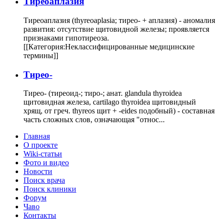
Тиреоаплазия
Тиреоаплазия (thyreoaplasia; тирео- + аплазия) - аномалия
развития: отсутствие щитовидной железы; проявляется
признаками гипотиреоза.
[[Категория:Неклассифицированные медицинские
термины]]
Тирео-
Тирео- (тиреоид-; тиро-; анат. glandula thyroidea
щитовидная железа, cartilago thyroidea щитовидный
хрящ, от греч. thyreos щит + -eides подобный) - составная
часть сложных слов, означающая "относ...
Главная
О проекте
Wiki-статьи
Фото и видео
Новости
Поиск врача
Поиск клиники
Форум
Чаво
Контакты