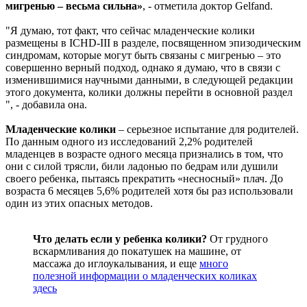
мигренью – весьма сильна»
, - отметила доктор Gelfand.
"Я думаю, тот факт, что сейчас младенческие колики
размещены в ICHD-III в разделе, посвященном эпизодическим
синдромам, которые могут быть связаны с мигренью – это
совершенно верный подход, однако я думаю, что в связи с
изменившимися научными данными, в следующей редакции
этого документа, колики должны перейти в основной раздел
", - добавила она.
Младенческие колики
– серьезное испытание для родителей.
По данным одного из исследований 2,2% родителей
младенцев в возрасте одного месяца признались в том, что
они с силой трясли, били ладонью по бедрам или душили
своего ребенка, пытаясь прекратить «несносный» плач. До
возраста 6 месяцев 5,6% родителей хотя бы раз использовали
один из этих опасных методов.
Что делать если у ребенка колики?
От грудного
вскармливания до покатушек на машине, от
массажа до иглоукалывания, и еще
много
полезной информации о младенческих коликах
здесь