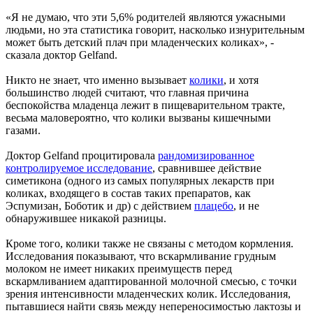
«Я не думаю, что эти 5,6% родителей являются ужасными
людьми, но эта статистика говорит, насколько изнурительным
может быть детский плач при младенческих коликах», -
сказала доктор Gelfand.
Никто не знает, что именно вызывает
колики
, и хотя
большинство людей считают, что главная причина
беспокойства младенца лежит в пищеварительном тракте,
весьма маловероятно, что колики вызваны кишечными
газами.
Доктор Gelfand процитировала
рандомизированное
контролируемое исследование
, сравнившее действие
симетикона (одного из самых популярных лекарств при
коликах, входящего в состав таких препаратов, как
Эспумизан, Боботик и др) с действием
плацебо
, и не
обнаружившее никакой разницы.
Кроме того, колики также не связаны с методом кормления.
Исследования показывают, что вскармливание грудным
молоком не имеет никаких преимуществ перед
вскармливанием адаптированной молочной смесью, с точки
зрения интенсивности младенческих колик. Исследования,
пытавшиеся найти связь между непереносимостью лактозы и