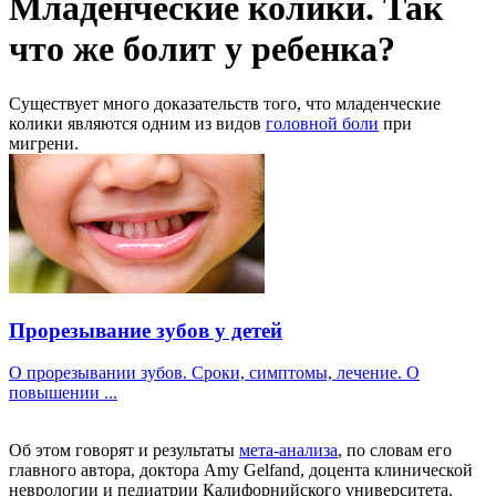
Младенческие колики. Так
что же болит у ребенка?
Существует много доказательств того, что младенческие
колики являются одним из видов
головной боли
при
мигрени.
Прорезывание зубов у детей
О прорезывании зубов. Сроки, симптомы, лечение. О
повышении ...
Об этом говорят и результаты
мета-анализа
, по словам его
главного автора, доктора Amy Gelfand, доцента клинической
неврологии и педиатрии Калифорнийского университета.