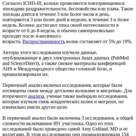
Согласно ICHD-III, колики проявляются повторяющимися
эпизодами раздражительности, беспокойства или плача. Такие
эпизоды длятся в течение 3 или более часов в день,
повторяются 3 или более дней в неделю, в течение 3 и более
недель. Колики достигают пика своей интенсивности в
возрасте от 6 до 8-недель, и обычно самопроизвольно
проходят после 4-месячного
возраста.
Распространенность
колик составляет от 5% до 19%.
Авторы этого исследования изучили данные,
опубликованные в двух электронных базах данных (PubMed
and ScienceDirect), а также свежие материалы конференций
AHS и Международного общества головной боли, и
проанализировали их.
Первичный анализ включал исследования, которые были
посвящены связи между детскими коликами и мигренью. Для
вторичного
анализа
, ученые также выбирали исследования,
которые изучали связь младенческих колик и мигрени, но
изначально имели другие цели.
В первичный анализ были включены 3 исследования, в общей
сложности включавшие 891 участника. Одно из этих
исследований было проведено самой Amy Gelfand, MD и ее
коллегами. В этом исследовании они проанализировали 154