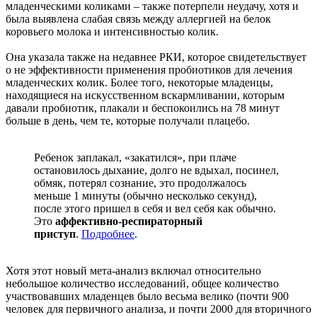
младенческими коликами – также потерпели неудачу, хотя и
была выявлена слабая связь между аллергией на белок
коровьего молока и интенсивностью колик.
Она указала также на недавнее РКИ, которое свидетельствует
о не эффективности применения пробиотиков для лечения
младенческих колик. Более того, некоторые младенцы,
находящиеся на искусственном вскармливании, которым
давали пробиотик, плакали и беспокоились на 78 минут
больше в день, чем те, которые получали плацебо.
Ребенок заплакал, «закатился», при плаче
остановилось дыхание, долго не вдыхал, посинел,
обмяк, потерял сознание, это продолжалось
меньше 1 минуты (обычно несколько секунд),
после этого пришел в себя и вел себя как обычно.
Это
аффективно-респираторный
приступ
.
Подробнее
.
Хотя этот новый мета-анализ включал относительно
небольшое количество исследований, общее количество
участвовавших младенцев было весьма велико (почти 900
человек для первичного анализа, и почти 2000 для вторичного