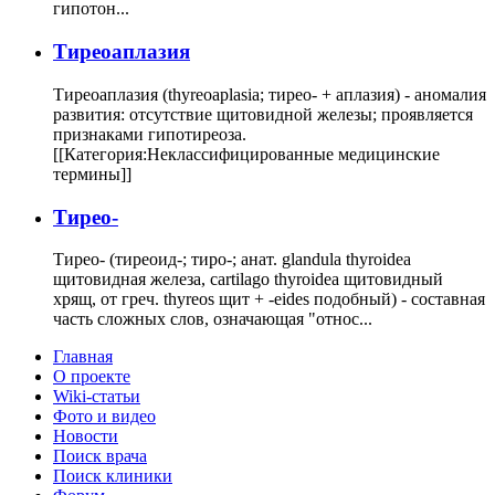
гипотон...
Тиреоаплазия
Тиреоаплазия (thyreoaplasia; тирео- + аплазия) - аномалия
развития: отсутствие щитовидной железы; проявляется
признаками гипотиреоза.
[[Категория:Неклассифицированные медицинские
термины]]
Тирео-
Тирео- (тиреоид-; тиро-; анат. glandula thyroidea
щитовидная железа, cartilago thyroidea щитовидный
хрящ, от греч. thyreos щит + -eides подобный) - составная
часть сложных слов, означающая "относ...
Главная
О проекте
Wiki-статьи
Фото и видео
Новости
Поиск врача
Поиск клиники