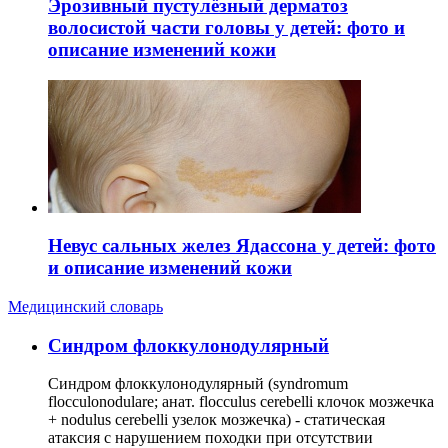
Эрозивный пустулёзный дерматоз
волосистой части головы у детей: фото и
описание изменений кожи
Невус сальных желез Ядассона у детей: фото
и описание изменений кожи
Медицинский словарь
Cиндром флоккулонодулярный
Синдром флоккулонодулярный (syndromum
flocculonodulare; анат. flocculus cerebelli клочок мозжечка
+ nodulus cerebelli узелок мозжечка) - статическая
атаксия с нарушением походки при отсутствии