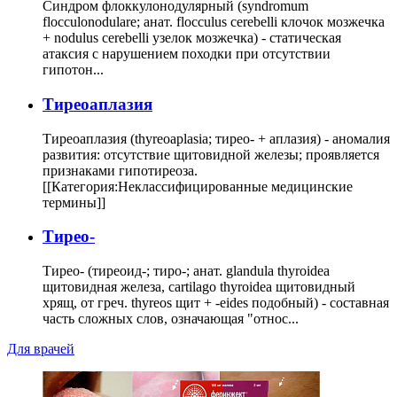
Синдром флоккулонодулярный (syndromum
flocculonodulare; анат. flocculus cerebelli клочок мозжечка
+ nodulus cerebelli узелок мозжечка) - статическая
атаксия с нарушением походки при отсутствии
гипотон...
Тиреоаплазия
Тиреоаплазия (thyreoaplasia; тирео- + аплазия) - аномалия
развития: отсутствие щитовидной железы; проявляется
признаками гипотиреоза.
[[Категория:Неклассифицированные медицинские
термины]]
Тирео-
Тирео- (тиреоид-; тиро-; анат. glandula thyroidea
щитовидная железа, cartilago thyroidea щитовидный
хрящ, от греч. thyreos щит + -eides подобный) - составная
часть сложных слов, означающая "относ...
Для врачей