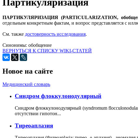
Партикуляризация
ПАРТИКУЛЯРИЗАЦИЯ (PARTICULARIZATION, обобщен
отдельным конкретным фактам, и вопрос представляется с илл
См. также
достоверность исследования
.
Синонимы:
обобщение
ВЕРНУТЬСЯ К СПИСКУ WIKI-СТАТЕЙ
Новое на сайте
Медицинский словарь
Cиндром флоккулонодулярный
Синдром флоккулонодулярный (syndromum flocculonodulare; 
отсутствии гипотон...
Тиреоаплазия
Тиреоаплазия (thyreoaplasia; тирео- + аплазия) - анома