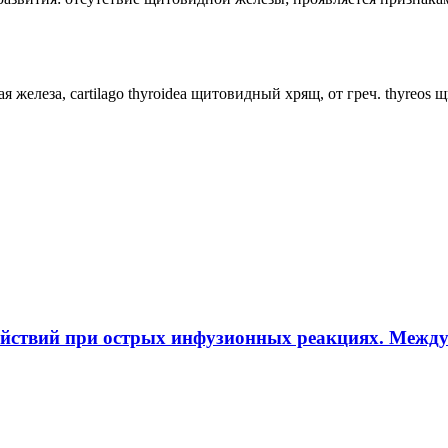
ная железа, cartilago thyroidea щитовидный хрящ, от греч. thyreos
ействий при острых инфузионных реакциях. Межд