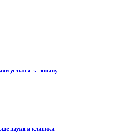
лили услышать тишину
ьше науки и клиники