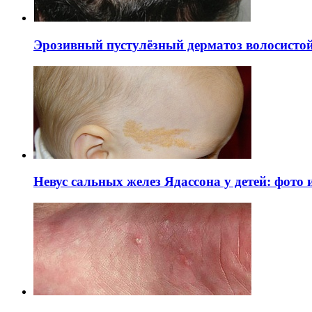
Эрозивный пустулёзный дерматоз волосистой 
Невус сальных желез Ядассона у детей: фото