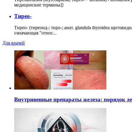
медицинские термины]]
Тирео-
Тирео- (тиреоид-; тиро-; анат. glandula thyroidea щитовид
означающая "относ...
Для врачей
Внутривенные препараты железа: порядок д