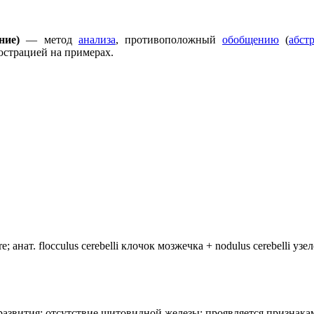
ие)
— метод
анализа
, противоположный
обобщению
(
абст
юстрацией на примерах.
анат. flocculus cerebelli клочок мозжечка + nodulus cerebelli уз
лия развития: отсутствие щитовидной железы; проявляется призн