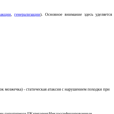
ракции
,
генерализации
). Основное внимание здесь уделяется
елок мозжечка) - статическая атаксия с нарушением походки при
аками гипотиреоза.[[Категория:Неклассифицированные