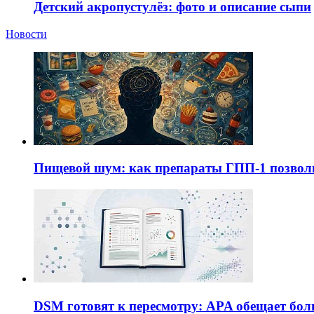
Детский акропустулёз: фото и описание сыпи
Новости
Пищевой шум: как препараты ГПП-1 позво
DSM готовят к пересмотру: APA обещает бол