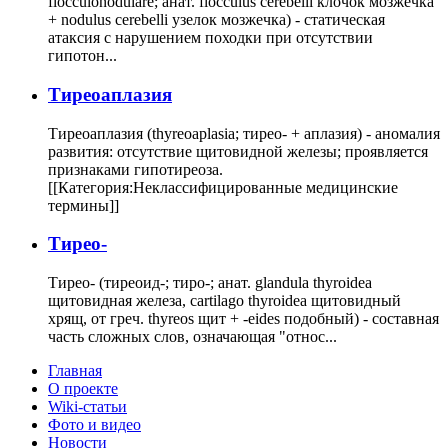
flocculonodulare; анат. flocculus cerebelli клочок мозжечка
+ nodulus cerebelli узелок мозжечка) - статическая
атаксия с нарушением походки при отсутствии
гипотон...
Тиреоаплазия
Тиреоаплазия (thyreoaplasia; тирео- + аплазия) - аномалия
развития: отсутствие щитовидной железы; проявляется
признаками гипотиреоза.
[[Категория:Неклассифицированные медицинские
термины]]
Тирео-
Тирео- (тиреоид-; тиро-; анат. glandula thyroidea
щитовидная железа, cartilago thyroidea щитовидный
хрящ, от греч. thyreos щит + -eides подобный) - составная
часть сложных слов, означающая "относ...
Главная
О проекте
Wiki-статьи
Фото и видео
Новости