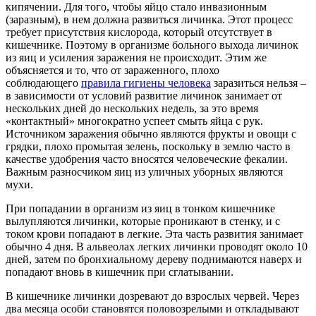
кипячении. Для того, чтобы яйцо стало инвазионным
(заразным), в нем должна развиться личинка. Этот процесс
требует присутствия кислорода, который отсутствует в
кишечнике. Поэтому в организме больного выхода личинок
из яиц и усиления заражения не происходит. Этим же
объясняется и то, что от зараженного, плохо
соблюдающего
правила гигиены человека
заразиться нельзя –
в зависимости от условий развитие личинок занимает от
нескольких дней до нескольких недель, за это время
«контактный» многократно успеет смыть яйца с рук.
Источником заражения обычно являются фрукты и овощи с
грядки, плохо промытая зелень, поскольку в землю часто в
качестве удобрения часто вносятся человеческие фекалии.
Важным разносчиком яиц из уличных уборных являются
мухи.
При попадании в организм из яиц в тонком кишечнике
вылупляются личинки, которые проникают в стенку, и с
током крови попадают в легкие. Эта часть развития занимает
обычно 4 дня. В альвеолах легких личинки проводят около 10
дней, затем по бронхиальному дереву поднимаются наверх и
попадают вновь в кишечник при сглатывании.
В кишечнике личинки дозревают до взрослых червей. Через
два месяца особи становятся половозрелыми и откладывают