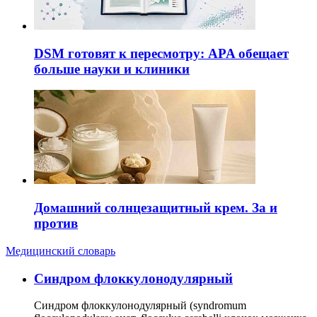
DSM готовят к пересмотру: APA обещает
больше науки и клиники
Домашний солнцезащитный крем. За и
против
Медицинский словарь
Cиндром флоккулонодулярный
Синдром флоккулонодулярный (syndromum