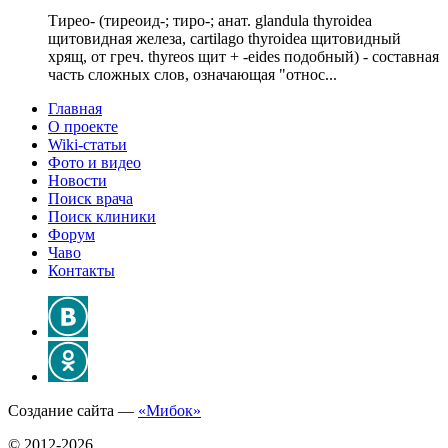
Тирео- (тиреоид-; тиро-; анат. glandula thyroidea
щитовидная железа, cartilago thyroidea щитовидный
хрящ, от греч. thyreos щит + -eides подобный) - составная
часть сложных слов, означающая "относ...
Главная
О проекте
Wiki-статьи
Фото и видео
Новости
Поиск врача
Поиск клиники
Форум
Чаво
Контакты
Создание сайта —
«Мибок»
© 2012-2026