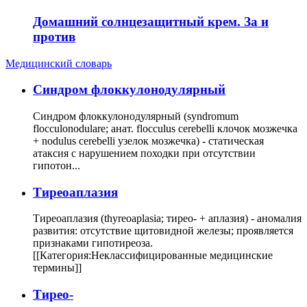
Домашний солнцезащитный крем. За и
против
Медицинский словарь
Cиндром флоккулонодулярный
Синдром флоккулонодулярный (syndromum
flocculonodulare; анат. flocculus cerebelli клочок мозжечка
+ nodulus cerebelli узелок мозжечка) - статическая
атаксия с нарушением походки при отсутствии
гипотон...
Тиреоаплазия
Тиреоаплазия (thyreoaplasia; тирео- + аплазия) - аномалия
развития: отсутствие щитовидной железы; проявляется
признаками гипотиреоза.
[[Категория:Неклассифицированные медицинские
термины]]
Тирео-