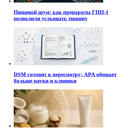
Пищевой шум: как препараты ГПП-1
позволили услышать тишину
DSM готовят к пересмотру: APA обещает
больше науки и клиники