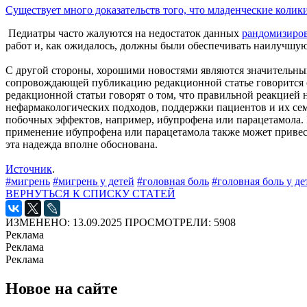
Существует много доказательств того, что младенческие колики
Педиатры часто жалуются на недостаток данных
рандомизиро
работ и, как ожидалось, должны были обеспечивать наилучшую
С другой стороны, хорошими новостями являются значительный
сопровождающей публикацию редакционной статье говорится о 
редакционной статьи говорят о том, что правильной реакцией н
нефармакологических подходов, поддержки пациентов и их се
побочных эффектов, например, ибупрофена или парацетамола. 
применение ибупрофена или парацетамола также может привест
эта надежда вполне обоснована.
Источник
.
#мигрень
#мигрень у детей
#головная боль
#головная боль у де
ВЕРНУТЬСЯ К СПИСКУ СТАТЕЙ
ИЗМЕНЕНО: 13.09.2025
ПРОСМОТРЕЛИ: 5908
Реклама
Реклама
Реклама
Новое на сайте