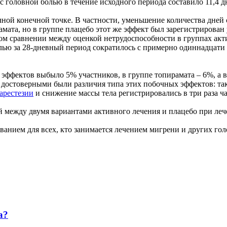
 головной болью в течение исходного периода составило 11,4 д
ой конечной точке. В частности, уменьшение количества дней 
мата, но в группе плацебо этот же эффект был зарегистрирован
дном сравнении между оценкой нетрудоспособности в группах ак
ью за 28-дневный период сократилось с примерно одиннадцати до
 эффектов выбыло 5% участников, в группе топирамата – 6%, а в
 достоверными были различия типа этих побочных эффектов: так,
арестезии
и снижение массы тела регистрировались в три раза ч
 между двумя вариантами активного лечения и плацебо при лече
ванием для всех, кто занимается лечением мигрени и других го
а?