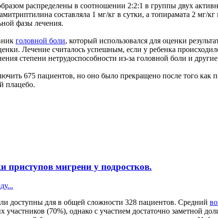
азом распределены в соотношении 2:2:1 в группы двух активны
 амитриптилина составляла 1 мг/кг в сутки, а топирамата 2 мг/кг
ьной фазы лечения.
евник
головной боли
, который использовался для оценки результа
ценки. Лечение считалось успешным, если у ребенка происходи
ения степени нетрудоспособности из-за головной боли и други
ключить 675 пациентов, но оно было прекращено после того ка
й плацебо.
и приступов мигрени у подростков.
у...
ыли доступны для в общей сложности 328 пациентов. Средний
во
х участников (70%), однако с участием достаточно заметной до