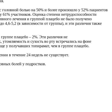
ня.
с головной болью на 50% и более произошло у 52% пациентов
 у 61% участников. Оценка степени нетрудоспособности
тивного лечения и группой плацебо не было получено
 4,6-5,2 (в зависимости от группы), и эти различия также
 группе плацебо – 2%. Эти различия не
 утомляемость и сухость во рту встречались на фоне
аще у получавших топирамат, чем в группе плацебо.
нии в течение 24 недель не существует.
ловных болей у подростков.