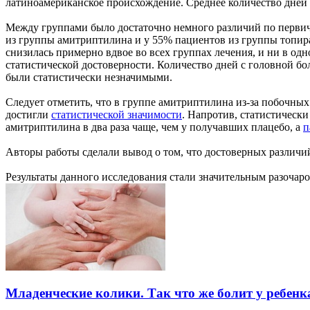
латиноамериканское происхождение. Среднее количество дней с
Между группами было достаточно немного различий по первичн
из группы амитриптилина и у 55% пациентов из группы топира
снизилась примерно вдвое во всех группах лечения, и ни в о
статистической достоверности. Количество дней с головной бол
были статистически незначимыми.
Следует отметить, что в группе амитриптилина из-за побочных
достигли
статистической значимости
. Напротив, статистически
амитриптилина в два раза чаще, чем у получавших плацебо, а
п
Авторы работы сделали вывод о том, что достоверных различий
Результаты данного исследования стали значительным разочаро
Младенческие колики. Так что же болит у ребенк