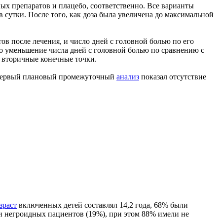
х препаратов и плацебо, соответственно. Все варианты
 в сутки. После того, как доза была увеличена до максимальной
тов после лечения, и число дней с головной болью по его
ло уменьшение числа дней с головной болью по сравнению с
е вторичные конечные точки.
к первый плановый промежуточный
анализ
показал отсутствие
зраст
включенных детей составлял 14,2 года, 68% были
ли негроидных пациентов (19%), при этом 88% имели не