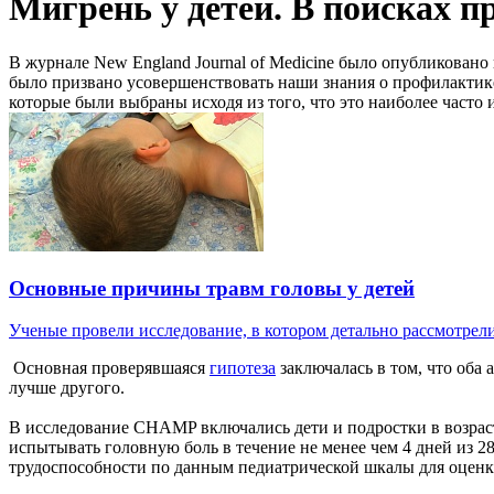
Мигрень у детей. В поисках 
В журнале New England Journal of Medicine было опубликовано
было призвано усовершенствовать наши знания о профилакти
которые были выбраны исходя из того, что это наиболее част
Основные причины травм головы у детей
Ученые провели исследование, в котором детально рассмотрели 
Основная проверявшаяся
гипотеза
заключалась в том, что оба
лучше другого.
В исследование CHAMP включались дети и подростки в возраст
испытывать головную боль в течение не менее чем 4 дней из 2
трудоспособности по данным педиатрической шкалы для оценк