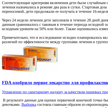
Соответсвующие критериям включения дети были случайным обр
лечения назначались в режиме два раза в сутки. Стартовая доза
переносимой, дети продолжали ее получать в течение 16-недел
Через 24 недели лечения дети заполняли в течение 28 дней дн
данным сравнивалось с таковым в течение периода исходной о
исходным уровнем на 50% или более. Также оценивались измен
Примечательно, что в исследование исходно планировалось в
различий по эффективности между группами лечения и группо
FDA одобрило первое лекарство для профилактик
Управление по санитарному надзору за качеством пищевых прод
В результате данные для оценки первичной конечной точки б
девочками.
Выборка
состояла главным образом из европеоидны