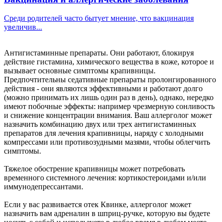
Среди родителей часто бытует мнение, что вакцинация
увеличив...
Антигистаминные препараты. Они работают, блокируя
действие гистамина, химического вещества в коже, которое и
вызывает основные симптомы крапивницы.
Предпочтительны седативные препараты пролонгированного
действия - они являются эффективными и работают долго
(можно принимать их лишь один раз в день), однако, нередко
имеют побочные эффекты: например чрезмерную сонливость
и снижение концентрации внимания. Ваш аллерголог может
назначить комбинацию двух или трех антигистаминных
препаратов для лечения крапивницы, наряду с холодными
компрессами или противозудными мазями, чтобы облегчить
симптомы.
Тяжелое обострение крапивницы может потребовать
временного системного лечения: кортикостероидами и/или
иммунодепрессантами.
Если у вас развивается отек Квинке, аллерголог может
назначить вам адреналин в шприц-ручке, которую вы будете