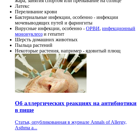
жара, занятия спортом или пребывание на солнце
Латекс
Переливание крови
Бактериальные инфекции, особенно - инфекции
мочевыводящих путей и фарингиты
Вирусные инфекции, особенно -
ОРВИ
,
инфекционный
мононуклеоз
и гепатит
Шерсть домашних животных
Пыльца растений
Некоторые растения, например - ядовитый плющ
Об аллергических реакциях на антибиотики
в пище
Статья, опубликованная в журнале Annals of Allergy,
Asthma a...