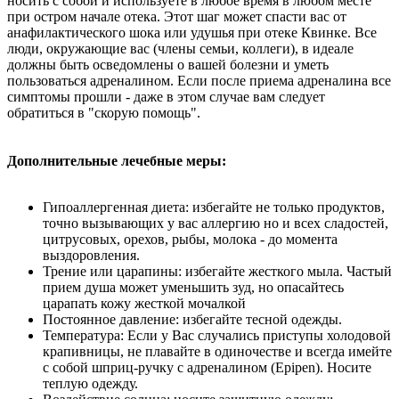
носить с собой и используете в любое время в любом месте
при остром начале отека. Этот шаг может спасти вас от
анафилактического шока или удушья при отеке Квинке. Все
люди, окружающие вас (члены семьи, коллеги), в идеале
должны быть осведомлены о вашей болезни и уметь
пользоваться адреналином. Если после приема адреналина все
симптомы прошли - даже в этом случае вам следует
обратиться в "скорую помощь".
Дополнительные лечебные меры:
Гипоаллергенная диета: избегайте не только продуктов,
точно вызывающих у вас аллергию но и всех сладостей,
цитрусовых, орехов, рыбы, молока - до момента
выздоровления.
Трение или царапины: избегайте жесткого мыла. Частый
прием душа может уменьшить зуд, но опасайтесь
царапать кожу жесткой мочалкой
Постоянное давление: избегайте тесной одежды.
Температура: Если у Вас случались приступы холодовой
крапивницы, не плавайте в одиночестве и всегда имейте
с собой шприц-ручку с адреналином (Epipen). Носите
теплую одежду.