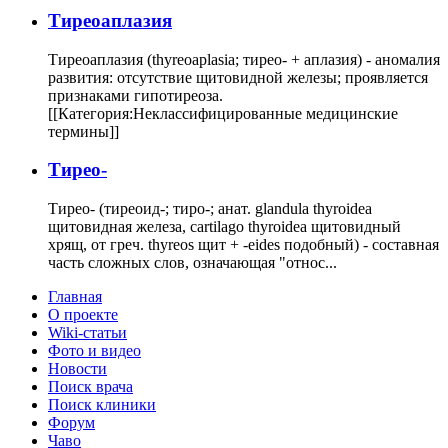
Тиреоаплазия
Тиреоаплазия (thyreoaplasia; тирео- + аплазия) - аномалия
развития: отсутствие щитовидной железы; проявляется
признаками гипотиреоза.
[[Категория:Неклассифицированные медицинские
термины]]
Тирео-
Тирео- (тиреоид-; тиро-; анат. glandula thyroidea
щитовидная железа, cartilago thyroidea щитовидный
хрящ, от греч. thyreos щит + -eides подобный) - составная
часть сложных слов, означающая "относ...
Главная
О проекте
Wiki-статьи
Фото и видео
Новости
Поиск врача
Поиск клиники
Форум
Чаво