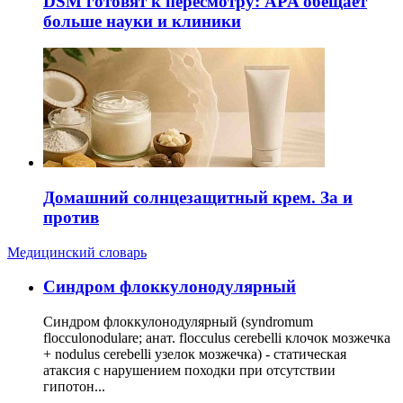
DSM готовят к пересмотру: APA обещает
больше науки и клиники
Домашний солнцезащитный крем. За и
против
Медицинский словарь
Cиндром флоккулонодулярный
Синдром флоккулонодулярный (syndromum
flocculonodulare; анат. flocculus cerebelli клочок мозжечка
+ nodulus cerebelli узелок мозжечка) - статическая
атаксия с нарушением походки при отсутствии
гипотон...