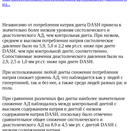
из...
Независимо от потребления натрия диета DASH привела к
значительно более низким уровням систолического и
диастолического АД, чем контрольная диета. При низком,
среднем и высоком потреблении натрия систолическое
давление было на 5,9, 5,0 и 2,2 мм рт.ст. ниже при диете
DASH, чем при контрольной диете, соответственно.
Сопоставимые значения диастолического давления были на
2,9, 2,5 и 1,0 мм рт.ст. ниже при диете DASH.
При использовании любой диеты снижение потребления
натрия снижает уровень АД, что наблюдается как у людей с
гипертонией, так и без нее, а также среди людей разных рас и
пола.
При сравнении различных фаз диеты наиболее значительное
снижение АД наблюдалось между контрольной диетой с
высоким содержанием натрия и диетой с низким
содержанием натрия DASH, поскольку было отмечено
сравнительное общее снижение систолического и
диастолического АД на 8,9 и 4,5 мм рт. с диетой DASH с
низким содержанием натрия.