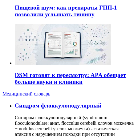
Пищевой шум: как препараты ГПП-1
позволили услышать тишину
DSM готовят к пересмотру: APA обещает
больше науки и клиники
Медицинский словарь
Cиндром флоккулонодулярный
Синдром флоккулонодулярный (syndromum
flocculonodulare; анат. flocculus cerebelli клочок мозжечка
+ nodulus cerebelli узелок мозжечка) - статическая
атаксия с нарушением походки при отсутствии