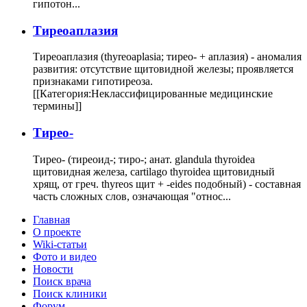
гипотон...
Тиреоаплазия
Тиреоаплазия (thyreoaplasia; тирео- + аплазия) - аномалия
развития: отсутствие щитовидной железы; проявляется
признаками гипотиреоза.
[[Категория:Неклассифицированные медицинские
термины]]
Тирео-
Тирео- (тиреоид-; тиро-; анат. glandula thyroidea
щитовидная железа, cartilago thyroidea щитовидный
хрящ, от греч. thyreos щит + -eides подобный) - составная
часть сложных слов, означающая "относ...
Главная
О проекте
Wiki-статьи
Фото и видео
Новости
Поиск врача
Поиск клиники
Форум