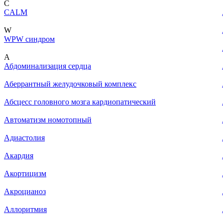
C
CALM
W
WPW синдром
А
Абдоминализация сердца
Аберрантный желудочковый комплекс
Абсцесс головного мозга кардиопатический
Автоматизм номотопный
Адиастолия
Акардия
Акортицизм
Акроцианоз
Аллоритмия