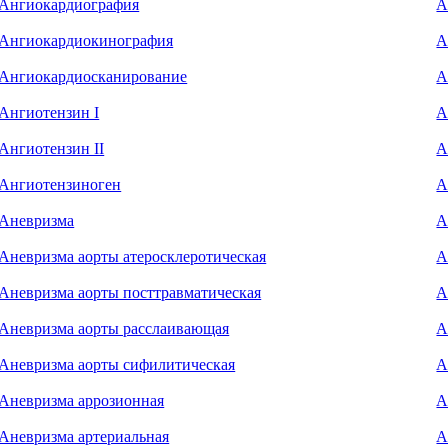
Ангиокардиография
А
Ангиокардиокинография
А
Ангиокардиосканирование
А
Ангиотензин I
А
Ангиотензин II
А
Ангиотензиноген
А
Аневризма
А
Аневризма аорты атеросклеротическая
А
Аневризма аорты посттравматическая
А
Аневризма аорты расслаивающая
А
Аневризма аорты сифилитическая
А
Аневризма аррозионная
А
Аневризма артериальная
А