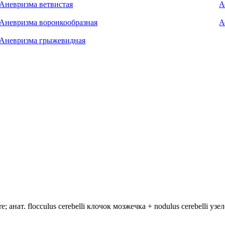
Аневризма ветвистая
А
Аневризма воронкообразная
А
Аневризма грыжевидная
анат. flocculus cerebelli клочок мозжечка + nodulus cerebelli уз