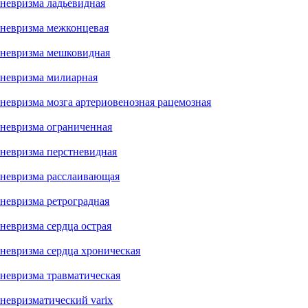
невризма ладьевидная
невризма межконцевая
невризма мешковидная
невризма милиарная
невризма мозга артериовенозная рацемозная
невризма ограниченная
невризма перстневидная
невризма расслаивающая
невризма ретроградная
невризма сердца острая
невризма сердца хроническая
невризма травматическая
невризматический varix