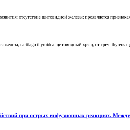
лия развития: отсутствие щитовидной железы; проявляется призн
ная железа, cartilago thyroidea щитовидный хрящ, от греч. thyreos
ействий при острых инфузионных реакциях. Межд