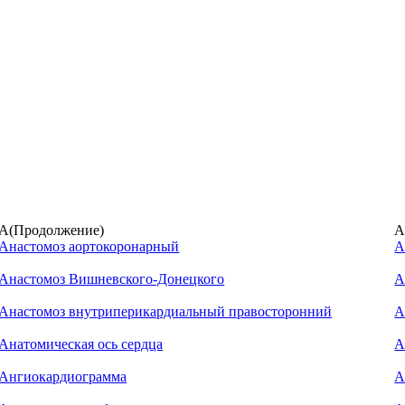
А(Продолжение)
А
Анастомоз аортокоронарный
А
Анастомоз Вишневского-Донецкого
А
Анастомоз внутриперикардиальный правосторонний
А
Анатомическая ось сердца
А
Ангиокардиограмма
А