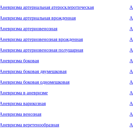
Аневризма артериальная атеросклеротическая
А
Аневризма артериальная врожденная
А
Аневризма артериовенозная
А
Аневризма артериовенозная врожденная
А
Аневризма артериовенозная полушарная
А
Аневризма боковая
А
Аневризма боковая двумешковая
А
Аневризма боковая одномешковая
А
Аневризма в аневризме
А
Аневризма варикозная
А
Аневризма венозная
А
Аневризма веретенообразная
А