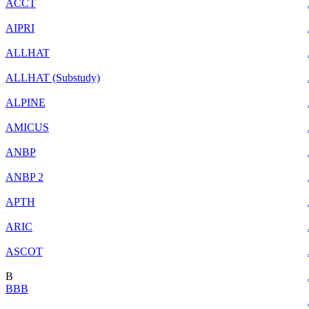
ACCT
AIPRI
ALLHAT
ALLHAT (Substudy)
ALPINE
AMICUS
ANBP
ANBP 2
APTH
ARIC
ASCOT
B
BBB