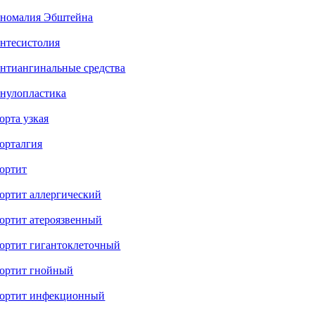
номалия Эбштейна
нтесистолия
нтиангинальные средства
нулопластика
орта узкая
орталгия
ортит
ортит аллергический
ортит атероязвенный
ортит гигантоклеточный
ортит гнойный
ортит инфекционный