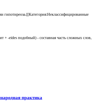
аками гипотиреоза.[[Категория:Неклассифицированные
 щит + -eides подобный) - составная часть сложных слов,
ународная практика