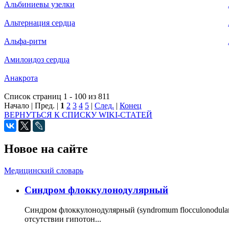
Альбиниевы узелки
Альтернация сердца
Альфа-ритм
Амилоидоз сердца
Анакрота
Список страниц 1 - 100 из 811
Начало | Пред. |
1
2
3
4
5
|
След.
|
Конец
ВЕРНУТЬСЯ К СПИСКУ WIKI-СТАТЕЙ
Новое на сайте
Медицинский словарь
Cиндром флоккулонодулярный
Синдром флоккулонодулярный (syndromum flocculonodulare; 
отсутствии гипотон...