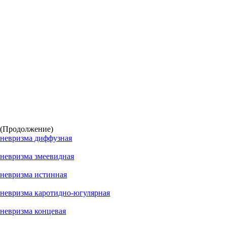
(Продолжение)
невризма диффузная
невризма змеевидная
невризма истинная
невризма каротидно-югулярная
невризма концевая