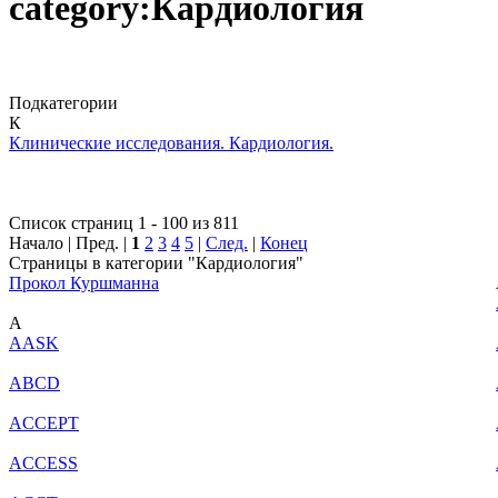
category:Кардиология
Подкатегории
К
Клинические исследования. Кардиология.
Список страниц 1 - 100 из 811
Начало | Пред. |
1
2
3
4
5
|
След.
|
Конец
Страницы в категории "Кардиология"
Прокол Куршманна
A
AASK
ABCD
ACCEPT
ACCESS