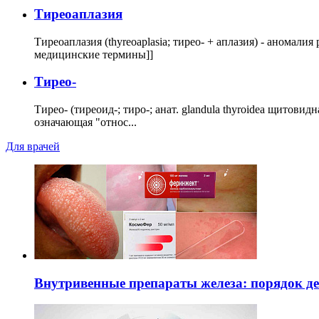
Тиреоаплазия
Тиреоаплазия (thyreoaplasia; тирео- + аплазия) - анома
медицинские термины]]
Тирео-
Тирео- (тиреоид-; тиро-; анат. glandula thyroidea щитовид
означающая "относ...
Для врачей
Внутривенные препараты железа: порядок д