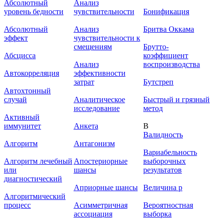
Абсолютный
Анализ
уровень бедности
чувствительности
Бонификация
Абсолютный
Анализ
Бритва Оккама
эффект
чувствительности к
смещениям
Брутто-
Абсцисса
коэффициент
Анализ
воспроизводства
Автокорреляция
эффективности
затрат
Бутстреп
Автохтонный
случай
Аналитическое
Быстрый и грязный
исследование
метод
Активный
иммунитет
Анкета
В
Валидность
Алгоритм
Антагонизм
Вариабельность
Алгоритм лечебный
Апостериорные
выборочных
или
шансы
результатов
диагностический
Априорные шансы
Величина р
Алгоритмический
процесс
Асимметричная
Вероятностная
ассоциация
выборка