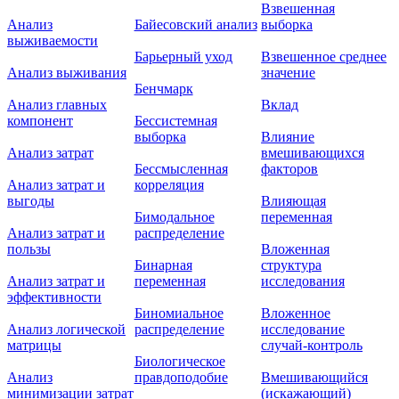
Взвешенная
Анализ
Байесовский анализ
выборка
выживаемости
Барьерный уход
Взвешенное среднее
Анализ выживания
значение
Бенчмарк
Анализ главных
Вклад
компонент
Бессистемная
выборка
Влияние
Анализ затрат
вмешивающихся
Бессмысленная
факторов
Анализ затрат и
корреляция
выгоды
Влияющая
Бимодальное
переменная
Анализ затрат и
распределение
пользы
Вложенная
Бинарная
структура
Анализ затрат и
переменная
исследования
эффективности
Биномиальное
Вложенное
Анализ логической
распределение
исследование
матрицы
случай-контроль
Биологическое
Анализ
правдоподобие
Вмешивающийся
минимизации затрат
(искажающий)