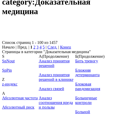
category:Доказательная
медицина
Список страниц 1 - 100 из 1457
Начало | Пред. |
1
2
3
4
5
|
След.
|
Конец
Страницы в категории "Доказательная медицина"
S
А(Продолжение)
Б(Продолжение)
SnNout
Анализ принятия
Бить тревогу
решений
SpPin
Ближняя
Анализ принятия
детерминанта
Z
решений в клинике
z-индекс
Блоковая
Анализ связей
рандомизация
А
Абсолютная частота
Анализ
Больничные
соотношения вреда
контроли
Абсолютный риск
и пользы
Больной