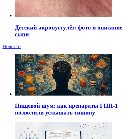
Детский акропустулёз: фото и описание
сыпи
Новости
Пищевой шум: как препараты ГПП-1
позволили услышать тишину