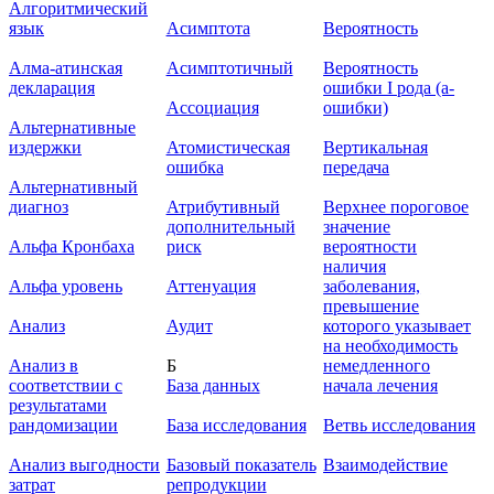
Алгоритмический
язык
Асимптота
Вероятность
Алма-атинская
Асимптотичный
Вероятность
декларация
ошибки I рода (а-
Ассоциация
ошибки)
Альтернативные
издержки
Атомистическая
Вертикальная
ошибка
передача
Альтернативный
диагноз
Атрибутивный
Верхнее пороговое
дополнительный
значение
Альфа Кронбаха
риск
вероятности
наличия
Альфа уровень
Аттенуация
заболевания,
превышение
Анализ
Аудит
которого указывает
на необходимость
Анализ в
Б
немедленного
соответствии с
База данных
начала лечения
результатами
рандомизации
База исследования
Ветвь исследования
Анализ выгодности
Базовый показатель
Взаимодействие
затрат
репродукции